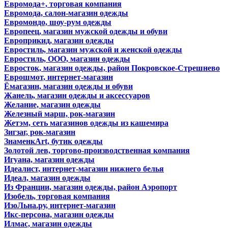
Евромода+, торговая компания
Евромода, салон-магазин одежды
Евромондо, шоу-рум одежды
Европеец, магазин мужской одежды и обуви
Европрикид, магазин одежды
Евростиль, магазин мужской и женской одежды
Евростиль, ООО, магазин одежды
Евросток, магазин одежды, район Покровское-Стрешнево
Еврошмот, интернет-магазин
Ёмагазин, магазин одежды и обуви
Жанель, магазин одежды и аксессуаров
Желание, магазин одежды
Железный марш, рок-магазин
Жетэм, сеть магазинов одежды из кашемира
Зигзаг, рок-магазин
ЗнаменкArt, бутик одежды
Золотой лев, торгово-производственная компания
Игуана, магазин одежды
Идеалист, интернет-магазин нижнего белья
Идеал, магазин одежды
Из Франции, магазин одежды, район Аэропорт
Изобель, торговая компания
ИзоЛьна.ру, интернет-магазин
Икс-персона, магазин одежды
Илмас, магазин одежды