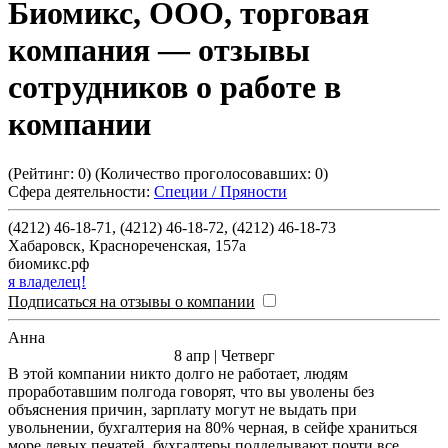
Биомикс, ООО, торговая
компания
— отзывы
сотрудников о работе в
компании
(Рейтинг:
0
) (Количество проголосовавших:
0
)
Сфера деятельности:
Специи / Пряности
(4212) 46-18-71, (4212) 46-18-72, (4212) 46-18-73
Хабаровск
,
Краснореченская, 157а
биомикс.рф
я владелец!
Подписаться на отзывы о компании
Анна
8 апр | Четверг
В этой компании никто долго не работает, людям
проработавшим полгода говорят, что вы уволены без
объяснения причин, зарплату могут не выдать при
увольнении, бухгалтерия на 80% черная, в сейфе храниться
море левых печатей, бухгалтеры подделывают почти все