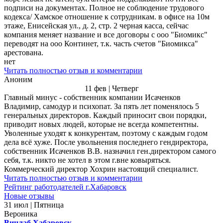
подписи на документах. Полное не соблюдение трудового
кодекса/ Хамское отношение к сотрудникам. в офисе на 10м
этаже, Енисейская ул., д. 2, стр. 2 черная касса, сейчас
компания меняет название и все договоры с ооо "Биомикс"
переводят на ооо Континет, т.к. часть счетов "Биомикса"
арестована.
нет
Читать полностью отзыв и комментарии
Аноним
11 фев | Четверг
Главный минус - собственник компании Исаченков
Владимир, самодур и психопат. За пять лет поменялось 5
генеральных директоров. Каждый приносит свои порядки,
приводит новых людей, которые не всегда компетентны.
Уволенные уходят к конкурентам, поэтому с каждым годом
дела всё хуже. После увольнения последнего гендиректора,
собственник Исаченков В.В. назначил ген.директором самого
себя, т.к. никто не хотел в этом г.вне ковыряться.
Коммерческий директор Хохрин настоящий специалист.
Читать полностью отзыв и комментарии
Рейтинг работодателей г.Хабаровск
Новые отзывы
31 июл | Пятница
Вероника
Винлаб Хабаровск