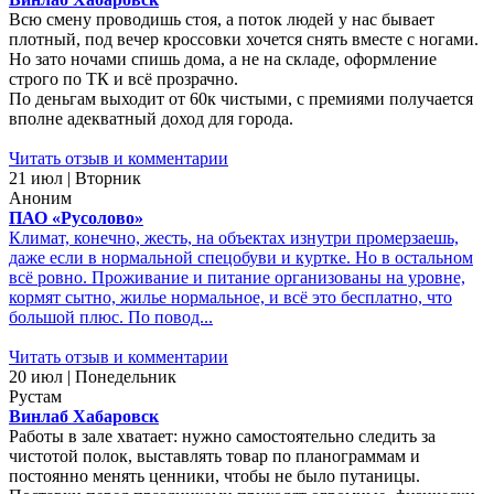
Всю смену проводишь стоя, а поток людей у нас бывает
плотный, под вечер кроссовки хочется снять вместе с ногами.
Но зато ночами спишь дома, а не на складе, оформление
строго по ТК и всё прозрачно.
По деньгам выходит от 60к чистыми, с премиями получается
вполне адекватный доход для города.
Читать отзыв и комментарии
21 июл | Вторник
Аноним
ПАО «Русолово»
Климат, конечно, жесть, на объектах изнутри промерзаешь,
даже если в нормальной спецобуви и куртке. Но в остальном
всё ровно. Проживание и питание организованы на уровне,
кормят сытно, жилье нормальное, и всё это бесплатно, что
большой плюс. По повод...
Читать отзыв и комментарии
20 июл | Понедельник
Рустам
Винлаб Хабаровск
Работы в зале хватает: нужно самостоятельно следить за
чистотой полок, выставлять товар по планограммам и
постоянно менять ценники, чтобы не было путаницы.