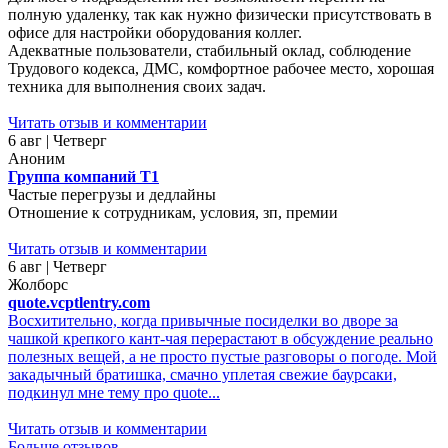
полную удаленку, так как нужно физически присутствовать в
офисе для настройки оборудования коллег.
Адекватные пользователи, стабильный оклад, соблюдение
Трудового кодекса, ДМС, комфортное рабочее место, хорошая
техника для выполнения своих задач.
Читать отзыв и комментарии
6 авг | Четверг
Аноним
Группа компаний Т1
Частые перегрузы и дедлайны
Отношение к сотрудникам, условия, зп, премии
Читать отзыв и комментарии
6 авг | Четверг
Жолборс
quote.vcptlentry.com
Восхитительно, когда привычные посиделки во дворе за
чашкой крепкого кант-чая перерастают в обсуждение реально
полезных вещей, а не просто пустые разговоры о погоде. Мой
закадычный братишка, смачно уплетая свежие баурсаки,
подкинул мне тему про quote...
Читать отзыв и комментарии
Больше отзывов