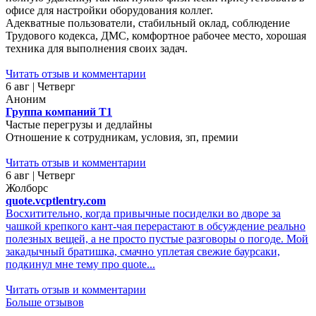
офисе для настройки оборудования коллег.
Адекватные пользователи, стабильный оклад, соблюдение
Трудового кодекса, ДМС, комфортное рабочее место, хорошая
техника для выполнения своих задач.
Читать отзыв и комментарии
6 авг | Четверг
Аноним
Группа компаний Т1
Частые перегрузы и дедлайны
Отношение к сотрудникам, условия, зп, премии
Читать отзыв и комментарии
6 авг | Четверг
Жолборс
quote.vcptlentry.com
Восхитительно, когда привычные посиделки во дворе за
чашкой крепкого кант-чая перерастают в обсуждение реально
полезных вещей, а не просто пустые разговоры о погоде. Мой
закадычный братишка, смачно уплетая свежие баурсаки,
подкинул мне тему про quote...
Читать отзыв и комментарии
Больше отзывов