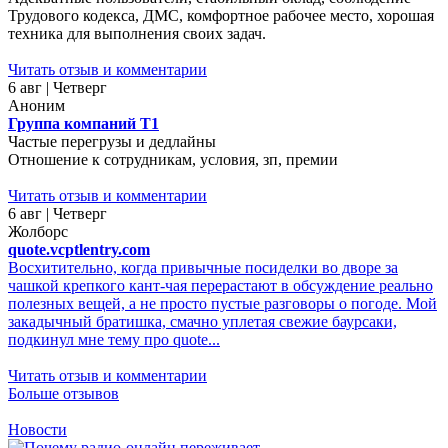
Трудового кодекса, ДМС, комфортное рабочее место, хорошая
техника для выполнения своих задач.
Читать отзыв и комментарии
6 авг | Четверг
Аноним
Группа компаний Т1
Частые перегрузы и дедлайны
Отношение к сотрудникам, условия, зп, премии
Читать отзыв и комментарии
6 авг | Четверг
Жолборс
quote.vcptlentry.com
Восхитительно, когда привычные посиделки во дворе за
чашкой крепкого кант-чая перерастают в обсуждение реально
полезных вещей, а не просто пустые разговоры о погоде. Мой
закадычный братишка, смачно уплетая свежие баурсаки,
подкинул мне тему про quote...
Читать отзыв и комментарии
Больше отзывов
Новости