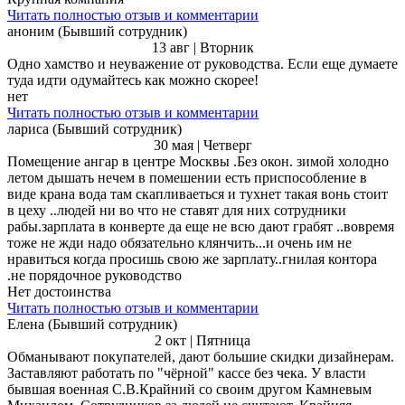
Читать полностью отзыв и комментарии
аноним (Бывший сотрудник)
13 авг | Вторник
Одно хамство и неуважение от руководства. Если еще думаете
туда идти одумайтесь как можно скорее!
нет
Читать полностью отзыв и комментарии
лариса (Бывший сотрудник)
30 мая | Четверг
Помещение ангар в центре Москвы .Без окон. зимой холодно
летом дышать нечем в помешении есть приспособление в
виде крана вода там скапливаеться и тухнет такая вонь стоит
в цеху ..людей ни во что не ставят для них сотрудники
рабы.зарплата в конверте да еще не всю дают грабят ..вовремя
тоже не жди надо обязательно клянчить...и очень им не
нравиться когда просишь свою же зарплату..гнилая контора
.не порядочное руководство
Нет достоинства
Читать полностью отзыв и комментарии
Елена (Бывший сотрудник)
2 окт | Пятница
Обманывают покупателей, дают большие скидки дизайнерам.
Заставляют работать по "чёрной" кассе без чека. У власти
бывшая военная С.В.Крайний со своим другом Камневым