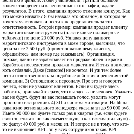
Бельгию в финале. Люди участвовали, тратили большое
количество денег на качественные фотографии, ждали
результатов. В итоге, компания просто отменила конкурс. Как
это можно назвать? Я бы назвала это обманом, в котором не
хочется участвовать и нести как представитель за это
ответственность. Второй пример: компания продает клиенту
маркетинговые инструменты (пластиковые полимерные
таблички) по цене 23 000 руб. Узнавая цену данного
маркетингового инструмента в моем городе, выяснила, что
цена за все 2 500 руб. (привет оплатившему клиенту,
обращайтесь, дам номер где заказывать). Организация,
похоже, давно не зарабатывает на продаже обоев и краски.
Заработок посредством продажи маркетинга.И этих примеров
хоть отбавляй. Даже [censored] не хочется. И уж тем более
нести ответственность за подобные действия и решения этой
компании. 3) Отношение к персоналу. Про это и говорить
нечего, если не уважают клиентов. Если вы будете здесь
работать, привыкайте сразу, что вы здесь - не человек. Уважать
вас не будут, будут на вас повышать голос, уволить могут
просто по настроению. 4) ЗП и система мотивации. На hh на
вакансию регионального менеджера указана зп до 90 000 руб.
Иметь 90 000 вы будете только раз в квартал (т.е. если будете
свою зп считать не как ежемесячную, а как ежеквартальную) -
по факту: 40 000 руб. в месяц зп. И вопрос не к тому, что кто-
то не выполняет KPI - зп у всех сотрудников такая. KPI