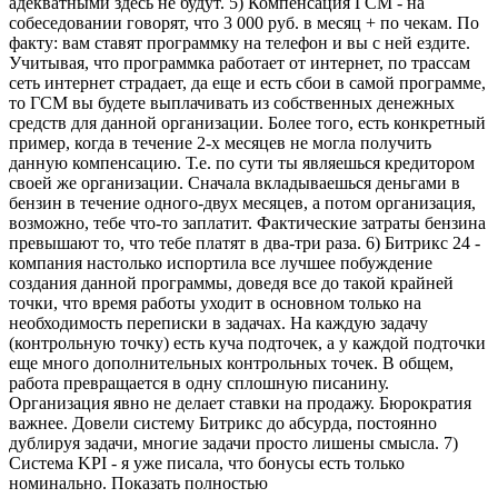
адекватными здесь не будут. 5) Компенсация ГСМ - на
собеседовании говорят, что 3 000 руб. в месяц + по чекам. По
факту: вам ставят программку на телефон и вы с ней ездите.
Учитывая, что программка работает от интернет, по трассам
сеть интернет страдает, да еще и есть сбои в самой программе,
то ГСМ вы будете выплачивать из собственных денежных
средств для данной организации. Более того, есть конкретный
пример, когда в течение 2-х месяцев не могла получить
данную компенсацию. Т.е. по сути ты являешься кредитором
своей же организации. Сначала вкладываешься деньгами в
бензин в течение одного-двух месяцев, а потом организация,
возможно, тебе что-то заплатит. Фактические затраты бензина
превышают то, что тебе платят в два-три раза. 6) Битрикс 24 -
компания настолько испортила все лучшее побуждение
создания данной программы, доведя все до такой крайней
точки, что время работы уходит в основном только на
необходимость переписки в задачах. На каждую задачу
(контрольную точку) есть куча подточек, а у каждой подточки
еще много дополнительных контрольных точек. В общем,
работа превращается в одну сплошную писанину.
Организация явно не делает ставки на продажу. Бюрократия
важнее. Довели систему Битрикс до абсурда, постоянно
дублируя задачи, многие задачи просто лишены смысла. 7)
Система KPI - я уже писала, что бонусы есть только
номинально. Показать полностью