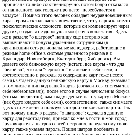
прописал что-либо собственноручно, потом бодро отказался
от написаного, как говорят про него: "переобувается в
воздухе". Помимо этого человек обладает неуравновешенным
характером - складывается впечатление, что у парня какие-то
психологические сложности, которые он компенсирует через
других, создавая нездоровую атмосферу в коллективе. Здесь
же в разделе "о шатрове" напишу еще историю как
выплачиваются бонусы удаленным сотрудникам (в
организации есть региональные менеджеры, работающие в
режиме home-office в системе удаленного режима в г.
Краснодар, Новосибирск, Екатеринбург, Хабаровск). Вы
делаете себе банковскую карту (кстати, все карты - что для
"белой зп", что для "черной зп" вы делаете себе сами, а
соответственно и расходы за содержание карт тоже несете
сами). Отдаете данную банковскую карту в Москву, указывая
в том числе и пин код вашей карты (согласитесь, система так
себе небезопасная))), после этого в случае начисления бонуса
(что маловероятно), вам кладут деньги на эту карту в Москве
(как будто кладете себе сами), соответственно, также снимаете
здесь эти же деньги пользуясь второй банковской картой. Так
вот почему пишу в разделе "о шатрове": сделала я данную
карту для работодателя, приехал ко мне в гости в мой город
"руководитель" шатров сергей петрович, передала ему свою
карту, также указала пароль. Пошел шатров пообедать и
попытался рассчитаться с моей карты (пришел смс, что в кафе