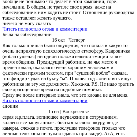
вообще не понимаю что делает в этой компании, горе-
начальник. В общем, не тратьте свое время, даже на
собеседование к ним ходить не стоит. Отношение руководства
также оставляет желать лучшего.
ничего не могу сказать
Читать полностью отзыв и комментарии
Была на собеседовании
16 окт | Четверг
Как только пришла были ощущения, что попала в какую то
очень неприятную психологическую атмосферу. Кадровичка
(вобла сушеная) ни одной положительной эмоции за все
время общения. Предидущий работник, на чье место я
предентовала, оказалась очень хорошим человеком и
фактически прямым текстом, при "сушеной вобле" сказала,
что финдир чудак на букву "м". Прошел год - они опять ищут
работника на эту же должность. Ха-ха-ха. P.S. Не надо тратить
свое драгоценное время на подобные помойки.
Сразу же после интервью знала, что это клоака не для меня.
Читать полностью отзыв и комментарии
аноним
1 сен | Воскресенье
серая зар.плата, вопиющее неуважение к сотрудникам,
коллеги все зашуганные - бояться за свою шкуру, везде
камеры, слежка в почте, прослушка телефонов (только что
личные телефоны не нужно сдавать при входе). АгА, есть