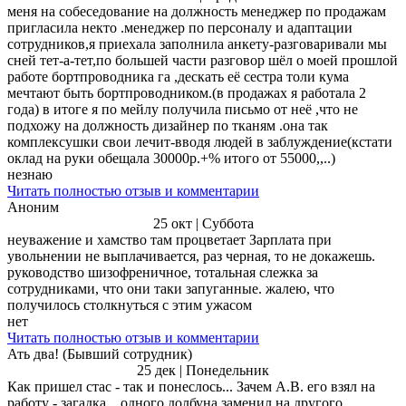
меня на собеседование на должность менеджер по продажам
пригласила некто .менеджер по персоналу и адаптации
сотрудников,я приехала заполнила анкету-разговаривали мы
сней тет-а-тет,по большей части разговор шёл о моей прошлой
работе бортпроводника га ,дескать её сестра толи кума
мечтают быть бортпроводником.(в продажах я работала 2
года) в итоге я по мейлу получила письмо от неё ,что не
подхожу на должность дизайнер по тканям .она так
комплексушки свои лечит-вводя людей в заблуждение(кстати
оклад на руки обещала 30000р.+% итого от 55000,,..)
незнаю
Читать полностью отзыв и комментарии
Аноним
25 окт | Суббота
неуважение и хамство там процветает Зарплата при
увольнении не выплачивается, раз черная, то не докажешь.
руководство шизофреничное, тотальная слежка за
сотрудниками, что они таки запуганные. жалею, что
получилось столкнуться с этим ужасом
нет
Читать полностью отзыв и комментарии
Ать два! (Бывший сотрудник)
25 дек | Понедельник
Как пришел стас - так и понеслось... Зачем А.В. его взял на
работу - загадка... одного долбуна заменил на другого.