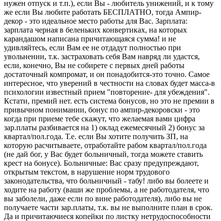
нужен отпуск и т.п.), если Вы - любитель унижений, и к тому
же если Вы любите работать БЕСПЛАТНО, тогда Ампир-
декор - это идеальное место работы для Вас. Зарплата:
зарплата черная в беленьких конвертиках, на которых
карандашом написана причитающаяся сумма! и не
удивляйтесь, если Вам ее не отдадут полностью при
увольнении, т.к. застраховать себя Вам навряд ли удастся,
если, конечно, Вы не собирете с первых дней работы
достаточный компромат, и он понадобится-это точно. Самое
интересное, что уверений в честности на словах будет масса-в
психологии известный прием "повторение- для убеждения".
Кстати, премий нет. есть система бонусов, но это не премии в
привычном понимании, бонус по ампир-декоровски - это
когда при приеме тебе скажут, что желаемая вами цифра
зар.платы разбивается на 1) оклад ежемесячный 2) бонус за
квартал/пол.года. Т.е. если Вы хотите получить ЗП, на
которую расчитываете, отработайте рабом квартал/пол.года
(не дай бог, у Вас будет больничный, тогда можете ставить
крест на бонусе). Больничные: Вас сразу предупреждают,
открытым текстом, в нарушение норм трудового
законодательства, что больничный - табу! либо вы болеете и
ходите на работу (ваши же проблемы, а не работодателя, что
вы заболели, даже если по вине работодателя), либо вы не
получаете части зар.платы, т.к. вы не выполните план в срок.
Да и причитаючиеся копейки по листку нетрудоспособности