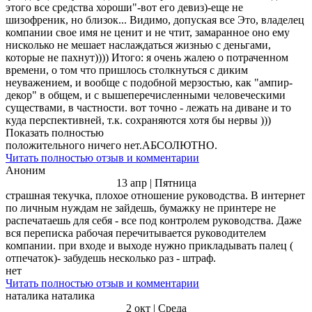
этого все средства хороши"-вот его девиз)-еще не
шизофреник, но близок... Видимо, допуская все Это, владелец
компании свое имя не ценит и не чтит, замаранное оно ему
нисколько не мешает наслаждаться жизнью с деньгами,
которые не пахнут)))) Итого: я очень жалею о потраченном
времени, о том что пришлось столкнуться с диким
неуважением, и вообще с подобной мерзостью, как "ампир-
декор" в общем, и с вышеперечисленными человеческими
существами, в частности. вот точно - лежать на диване и то
куда перспективней, т.к. сохраняются хотя бы нервы )))
Показать полностью
положительного ничего нет.АБСОЛЮТНО.
Читать полностью отзыв и комментарии
Аноним
13 апр | Пятница
страшная текучка, плохое отношение руководства. В интернет
по личным нуждам не зайдешь, бумажку не принтере не
распечатаешь для себя - все под контролем руководства. Даже
вся переписка рабочая перечитывается руководителем
компании. при входе и выходе нужно прикладывать палец (
отпечаток)- забудешь несколько раз - штраф.
нет
Читать полностью отзыв и комментарии
наталика наталика
2 окт | Среда