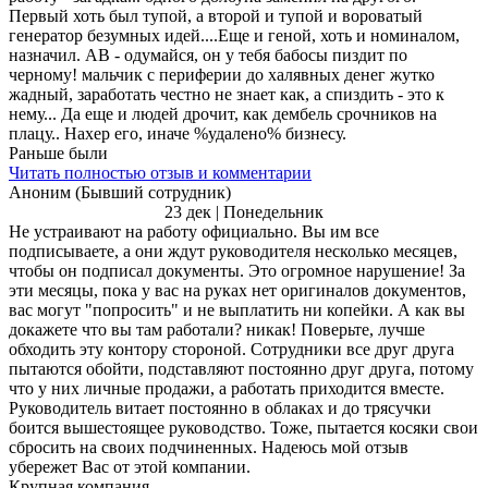
Первый хоть был тупой, а второй и тупой и вороватый
генератор безумных идей....Еще и геной, хоть и номиналом,
назначил. АВ - одумайся, он у тебя бабосы пиздит по
черному! мальчик с периферии до халявных денег жутко
жадный, заработать честно не знает как, а спиздить - это к
нему... Да еще и людей дрочит, как дембель срочников на
плацу.. Нахер его, иначе %удалено% бизнесу.
Раньше были
Читать полностью отзыв и комментарии
Аноним (Бывший сотрудник)
23 дек | Понедельник
Не устраивают на работу официально. Вы им все
подписываете, а они ждут руководителя несколько месяцев,
чтобы он подписал документы. Это огромное нарушение! За
эти месяцы, пока у вас на руках нет оригиналов документов,
вас могут "попросить" и не выплатить ни копейки. А как вы
докажете что вы там работали? никак! Поверьте, лучше
обходить эту контору стороной. Сотрудники все друг друга
пытаются обойти, подставляют постоянно друг друга, потому
что у них личные продажи, а работать приходится вместе.
Руководитель витает постоянно в облаках и до трясучки
боится вышестоящее руководство. Тоже, пытается косяки свои
сбросить на своих подчиненных. Надеюсь мой отзыв
убережет Вас от этой компании.
Крупная компания