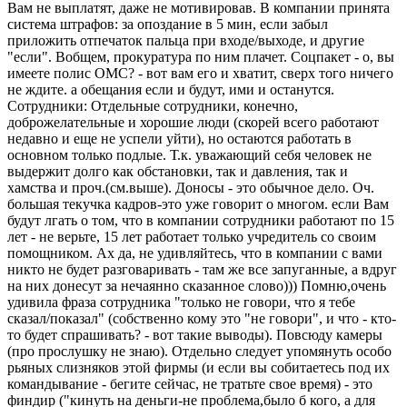
Вам не выплатят, даже не мотивировав. В компании принята
система штрафов: за опоздание в 5 мин, если забыл
приложить отпечаток пальца при входе/выходе, и другие
"если". Вобщем, прокуратура по ним плачет. Соцпакет - о, вы
имеете полис ОМС? - вот вам его и хватит, сверх того ничего
не ждите. а обещания если и будут, ими и останутся.
Сотрудники: Отдельные сотрудники, конечно,
доброжелательные и хорошие люди (скорей всего работают
недавно и еще не успели уйти), но остаются работать в
основном только подлые. Т.к. уважающий себя человек не
выдержит долго как обстановки, так и давления, так и
хамства и проч.(см.выше). Доносы - это обычное дело. Оч.
большая текучка кадров-это уже говорит о многом. если Вам
будут лгать о том, что в компании сотрудники работают по 15
лет - не верьте, 15 лет работает только учредитель со своим
помощником. Ах да, не удивляйтесь, что в компании с вами
никто не будет разговаривать - там же все запуганные, а вдруг
на них донесут за нечаянно сказанное слово))) Помню,очень
удивила фраза сотрудника "только не говори, что я тебе
сказал/показал" (собственно кому это "не говори", и что - кто-
то будет спрашивать? - вот такие выводы). Повсюду камеры
(про прослушку не знаю). Отдельно следует упомянуть особо
рьяных слизняков этой фирмы (и если вы собитаетесь под их
командывание - бегите сейчас, не тратьте свое время) - это
финдир ("кинуть на деньги-не проблема,было б кого, а для