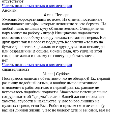
отсутствуют
Читать полностью отзыв и комментарии
Аноним
4 сен | Четверг
Ужасная бюрократизация во всем. На отделы постоянные
навешивают штрафы, которые непонятно за что берутся. На
любой пшик пишешь кучу объяснительных. Опоздание на
пару минут на работу - штраф.Инициатива подавляется.
постоянно по любому поводу начальство мотает нервы. Все
друг друга так и норовят подсидеть.Коллектив - только на
бумаге да в отчетах, реально все друг друга тихо ненавидят
или безразличны.В общем, я очень рада, что ушла из этой
соковыжималки и никому не советую работать здесь.
нет
Читать полностью отзыв и комментарии
справедливость
31 авг | Суббота
Постараюсь написать объективно, но не обещаю)) Т.к. первый
раз пишу подобный отзыв, и вообще имею негативное
отношение к работодателю в первый раз, т.к. раньше не
встречалось подобной подлости. Уважаемые потенциальные
сотрудники этой "фирмы", если в Вашей жизни не хватает
хамства, грубости и нахальства, у Вас много лишних не
нужных нервов, если Вы - Робот в прямом смысле слова (у
вас нет личной жизни, у вас не болеют дети и вы сами, вам не