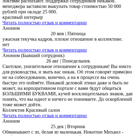
локтями распихают. поддержки сотрудников никакой.
менеджера заставили выкупать товар стоимостью 50 000
рублей при окладе 25 000.
красивый интерьер
Читать полностью отзыв и комментарии
Аноним
20 янв | Пятница
ужасная текучка кадров, плохое отношение в коллективе.
нет
Читать полностью отзыв и комментарии
Аноним (Бывший сотрудник)
26 авг | Понедельник
Скотское, унизительное отношение к сотрудникам! Вы никто
для руководства, и звать вас никак. Об этом говорят прямо)но
не на собеседовании, конечно, а на в процессе вы очень
быстро это поймёте. Никакой деловой этики даже и быть не
может, на корпоративном портале с вами будут общаться
БОЛЬШИМИ БУКВАМИ, кучей восклицательных знаков, дав
понять, что вы идиот и ничего не понимаете. До оскорблений
тоже может дойти.
Коллектив Красивый салон
Читать полностью отзыв и комментарии
Аноним
25 дек | Вторник
Обманывают с зп, белая зп маленькая. Никитин Михаил -