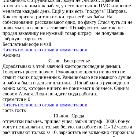
Михаилом. Сотрудников за людей не считают, Крайняя
относится к ним как рабам, у него постоянно ПМС и мнение
меняется каждый день. Ещё у них есть "подруга" Шатрова.
Как говорится три танкистки, три весёлых бабы. На
собеседовании рассказывают одно, по факту Стася чуть ли не
полы мыть в салоне заставляет. Штрафуют только так, не
продал заказчику не нужный товар-штраф - не получаешь
"чёрную" зарплату.
Бесплатный кофе и чай
Читать полностью отзыв и комментарии
Аноним
31 авг | Воскресенье
Дорабатываю в этой злачной конторе последние деньки.
Говорить просто неочем. Руководство просто ни во что не
ставит своих подчиненных. Раньше было все намного лучше
и работа была и деньги платили....Понабрали в руководство
одних вояк, которые ничего не понимают в бизнесе. Одним
словом Армия. Люди не идите сюда работать.
стремятся к 0
Читать полностью отзыв и комментарии
гость гость
10 июл | Среда
отпечатки пальцев. пришел ушел. забыл штраф - 3000. бонус
могут не выплатить только белую. на работе по 11- 12 часов а
расчитывают только за 10. заработать не возможно сторожилы