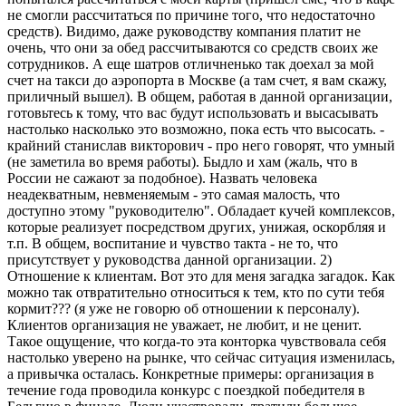
не смогли рассчитаться по причине того, что недостаточно
средств). Видимо, даже руководству компания платит не
очень, что они за обед рассчитываются со средств своих же
сотрудников. А еще шатров отличненько так доехал за мой
счет на такси до аэропорта в Москве (а там счет, я вам скажу,
приличный вышел). В общем, работая в данной организации,
готовьтесь к тому, что вас будут использовать и высасывать
настолько насколько это возможно, пока есть что высосать. -
крайний станислав викторович - про него говорят, что умный
(не заметила во время работы). Быдло и хам (жаль, что в
России не сажают за подобное). Назвать человека
неадекватным, невменяемым - это самая малость, что
доступно этому "руководителю". Обладает кучей комплексов,
которые реализует посредством других, унижая, оскорбляя и
т.п. В общем, воспитание и чувство такта - не то, что
присутствует у руководства данной организации. 2)
Отношение к клиентам. Вот это для меня загадка загадок. Как
можно так отвратительно относиться к тем, кто по сути тебя
кормит??? (я уже не говорю об отношении к персоналу).
Клиентов организация не уважает, не любит, и не ценит.
Такое ощущение, что когда-то эта конторка чувствовала себя
настолько уверено на рынке, что сейчас ситуация изменилась,
а привычка осталась. Конкретные примеры: организация в
течение года проводила конкурс с поездкой победителя в