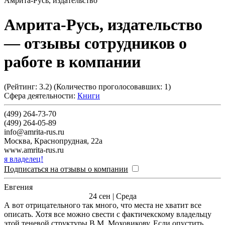
Амрита-Русь, издательство
Амрита-Русь, издательство
— отзывы сотрудников о
работе в компании
(Рейтинг:
3.2
) (Количество проголосовавших:
1
)
Сфера деятельности:
Книги
(499) 264-73-70
(499) 264-05-89
info@amrita-rus.ru
Москва
,
Краснопрудная, 22а
www.amrita-rus.ru
я владелец!
Подписаться на отзывы о компании
Евгения
24 сен | Среда
А вот отрицательного так много, что места не хватит все
описать. Хотя все можно свести с фактичекскому владельцу
этой теневой структуры В.М. Моховикову. Если опустить