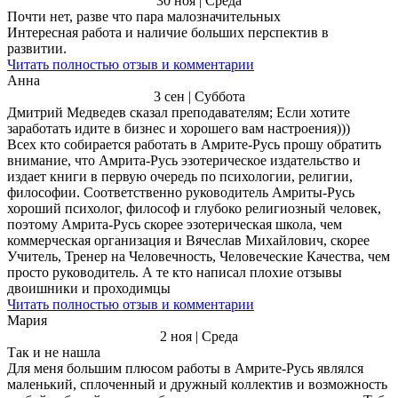
30 ноя | Среда
Почти нет, разве что пара малозначительных
Интересная работа и наличие больших перспектив в
развитии.
Читать полностью отзыв и комментарии
Анна
3 сен | Суббота
Дмитрий Медведев сказал преподавателям; Если хотите
заработать идите в бизнес и хорошего вам настроения)))
Всех кто собирается работать в Амрите-Русь прошу обратить
внимание, что Амрита-Русь эзотерическое издательство и
издает книги в первую очередь по психологии, религии,
философии. Соответственно руководитель Амриты-Русь
хороший психолог, философ и глубоко религиозный человек,
поэтому Амрита-Русь скорее эзотерическая школа, чем
коммерческая организация и Вячеслав Михайлович, скорее
Учитель, Тренер на Человечность, Человеческие Качества, чем
просто руководитель. А те кто написал плохие отзывы
двоишники и проходимцы
Читать полностью отзыв и комментарии
Мария
2 ноя | Среда
Так и не нашла
Для меня большим плюсом работы в Амрите-Русь являлся
маленький, сплоченный и дружный коллектив и возможность