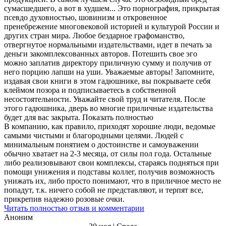
сумасшедшего, а вот в худшем... Это порнография, прикрытая
псевдо духовностью, шовинизм и откровенное
пренебрежение многовековой историей и культурой России и
других стран мира. Любое бездарное графоманство,
отвергнутое нормальными издательствами, идет в печать за
деньги закомплексованных авторов. Потешить свое эго
можно заплатив директору приличную сумму и получив от
него порцию лапши на уши. Уважаемые авторы! Запомните,
издавая свои книги в этом гадюшнике, вы покрываете себя
клеймом позора и подписываетесь в собственной
несостоятельности. Уважайте свой труд и читателя. После
этого гадюшника, дверь во многие приличные издательства
будет для вас закрыта. Показать полностью
В компанию, как правило, приходят хорошие люди, ведомые
самыми чистыми и благородными целями. Людей с
минимальным понятием о достоинстве и самоуважении
обычно хватает на 2-3 месяца, от силы пол года. Остальные
либо реализовывают свои комплексы, стараясь подняться при
помощи унижения и подставы коллег, получив возможность
унижать их, либо просто понимают, что в приличное место не
попадут, т.к. ничего собой не представляют, и терпят все,
прикрепив надежно розовые очки.
Читать полностью отзыв и комментарии
Аноним