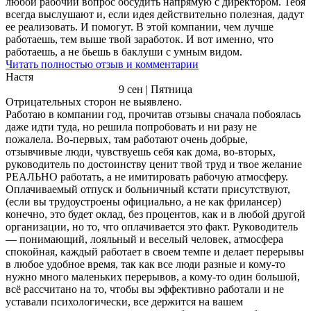
любой рабочий вопрос обсудить напрямую с директором. Тебя
всегда выслушают и, если идея действительно полезная, дадут
ее реализовать. И помогут. В этой компании, чем лучше
работаешь, тем выше твой заработок. И вот именно, что
работаешь, а не бьешь в баклуши с умным видом.
Читать полностью отзыв и комментарии
Настя
9 сен | Пятница
Отрицательных сторон не выявлено.
Работаю в компании год, прочитав отзывы сначала побоялась
даже идти туда, но решила попробовать и ни разу не
пожалела. Во-первых, там работают очень добрые,
отзывчивые люди, чувствуешь себя как дома, во-вторых,
руководитель по достоинству ценит твой труд и твое желание
РЕАЛЬНО работать, а не имитировать рабочую атмосферу.
Оплачиваемый отпуск и больничный кстати присутствуют,
(если вы трудоустроены официально, а не как фрилансер)
конечно, это будет оклад, без процентов, как и в любой другой
организации, но то, что оплачивается это факт. Руководитель
— понимающий, лояльный и веселый человек, атмосфера
спокойная, каждый работает в своем темпе и делает перерывы
в любое удобное время, так как все люди разные и кому-то
нужно много маленьких перерывов, а кому-то один большой,
всё рассчитано на то, чтобы вы эффективно работали и не
уставали психологически, все держится на вашем