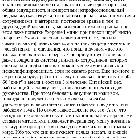
такие очевидные моменты, как копеечные серые зарплаты,
общая запущенность и конкретный непрофессиональный
бедлам, жуткая текучка, то остается еще наглая манипуляция и
сотрудниками, и авторами, постоянное вранье и тем, и
другим, двойная мораль, загрязнение книжного рынка, при
этом даже попытки "хорошей мины при плохой игре" никто
не делает. Уход от налогов, нечистоплотные уловки и
сомнительные финансовые комбинации, непредсказуемость
"левой пятки" и ощущения, что попал в дурдом - все это
только поверхность айсберга. Еще присутствует тонкая, и
даже изощренная система унижения сотрудников, которых
специально подбирают как можно менее амбициозных и
неквалифицированных, если не сказать резче. Еще немного, и
амритовцы будут работать за еду и выдавать при этом по 50-
60 "книг" в месяц в составе 3-х человек. Китайский цех,
работающий за чашку риса, - идеальная перспектива для
руководства. При этом бедолаги, лезущие из кожи вон,
никогда не получат не то что похвалы, а хотя бы
удовлетворительной оценки своей собачьей преданности и
рабскому труду. Но самое гадкое даже не все это. А то, что
сегодняшнее общество вкупе с книжной палатой, торговыми
сетями и читателями позволяет вчерашнему менту поганить
культурное пространство некогда самой читающей страны в
мире. Ибо то, что они выпускают, нельзя назвать книжной
продукцией. В самом лучшем случае это безобидный бред