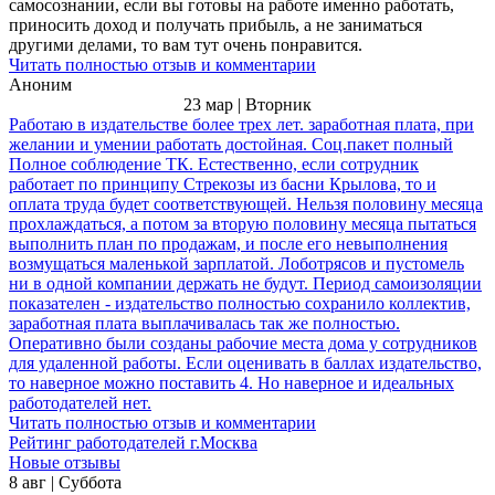
самосознании, если вы готовы на работе именно работать,
приносить доход и получать прибыль, а не заниматься
другими делами, то вам тут очень понравится.
Читать полностью отзыв и комментарии
Аноним
23 мар | Вторник
Работаю в издательстве более трех лет. заработная плата, при
желании и умении работать достойная. Соц.пакет полный
Полное соблюдение ТК. Естественно, если сотрудник
работает по принципу Стрекозы из басни Крылова, то и
оплата труда будет соответствующей. Нельзя половину месяца
прохлаждаться, а потом за вторую половину месяца пытаться
выполнить план по продажам, и после его невыполнения
возмущаться маленькой зарплатой. Лоботрясов и пустомель
ни в одной компании держать не будут. Период самоизоляции
показателен - издательство полностью сохранило коллектив,
заработная плата выплачивалась так же полностью.
Оперативно были созданы рабочие места дома у сотрудников
для удаленной работы. Если оценивать в баллах издательство,
то наверное можно поставить 4. Но наверное и идеальных
работодателей нет.
Читать полностью отзыв и комментарии
Рейтинг работодателей г.Москва
Новые отзывы
8 авг | Суббота