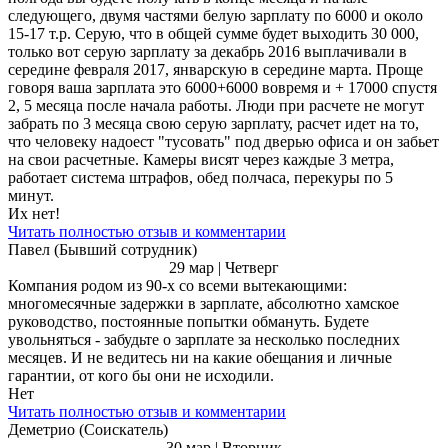
следующего, двумя частями белую зарплату по 6000 и около
15-17 т.р. Серую, что в общей сумме будет выходить 30 000,
только вот серую зарплату за декабрь 2016 выплачивали в
середине февраля 2017, январскую в середине марта. Проще
говоря ваша зарплата это 6000+6000 вовремя и + 17000 спустя
2, 5 месяца после начала работы. Люди при расчете не могут
забрать по 3 месяца свою серую зарплату, расчет идет на то,
что человеку надоест "тусовать" под дверью офиса и он забьет
на свои расчетные. Камеры висят через каждые 3 метра,
работает система штрафов, обед полчаса, перекуры по 5
минут.
Их нет!
Читать полностью отзыв и комментарии
Павел (Бывший сотрудник)
29 мар | Четверг
Компания родом из 90-х со всеми вытекающими:
многомесячные задержки в зарплате, абсолютно хамское
руководство, постоянные попытки обмануть. Будете
увольняться - забудьте о зарплате за несколько последних
месяцев. И не ведитесь ни на какие обещания и личные
гарантии, от кого бы они не исходили.
Нет
Читать полностью отзыв и комментарии
Деметрио (Соискатель)
30 мар | Вторник