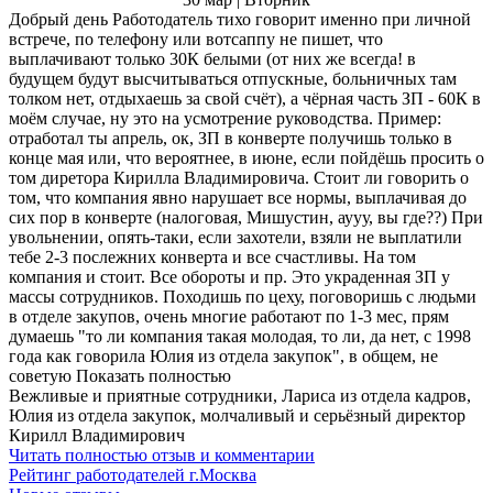
Добрый день Работодатель тихо говорит именно при личной
встрече, по телефону или вотсаппу не пишет, что
выплачивают только 30К белыми (от них же всегда! в
будущем будут высчитываться отпускные, больничных там
толком нет, отдыхаешь за свой счёт), а чёрная часть ЗП - 60К в
моём случае, ну это на усмотрение руководства. Пример:
отработал ты апрель, ок, ЗП в конверте получишь только в
конце мая или, что вероятнее, в июне, если пойдёшь просить о
том диретора Кирилла Владимировича. Стоит ли говорить о
том, что компания явно нарушает все нормы, выплачивая до
сих пор в конверте (налоговая, Мишустин, аууу, вы где??) При
увольнении, опять-таки, если захотели, взяли не выплатили
тебе 2-3 послежних конверта и все счастливы. На том
компания и стоит. Все обороты и пр. Это украденная ЗП у
массы сотрудников. Походишь по цеху, поговоришь с людьми
в отделе закупов, очень многие работают по 1-3 мес, прям
думаешь "то ли компания такая молодая, то ли, да нет, с 1998
года как говорила Юлия из отдела закупок", в общем, не
советую Показать полностью
Вежливые и приятные сотрудники, Лариса из отдела кадров,
Юлия из отдела закупок, молчаливый и серьёзный директор
Кирилл Владимирович
Читать полностью отзыв и комментарии
Рейтинг работодателей г.Москва