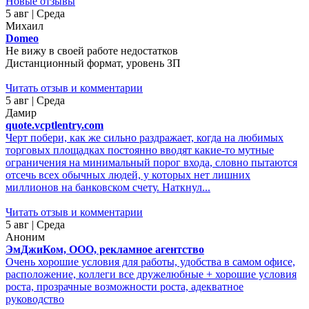
Новые отзывы
5 авг | Среда
Михаил
Domeo
Не вижу в своей работе недостатков
Дистанционный формат, уровень ЗП
Читать отзыв и комментарии
5 авг | Среда
Дамир
quote.vcptlentry.com
Черт побери, как же сильно раздражает, когда на любимых
торговых площадках постоянно вводят какие-то мутные
ограничения на минимальный порог входа, словно пытаются
отсечь всех обычных людей, у которых нет лишних
миллионов на банковском счету. Наткнул...
Читать отзыв и комментарии
5 авг | Среда
Аноним
ЭмДжиКом, ООО, рекламное агентство
Очень хорошие условия для работы, удобства в самом офисе,
расположение, коллеги все дружелюбные + хорошие условия
роста, прозрачные возможности роста, адекватное
руководство