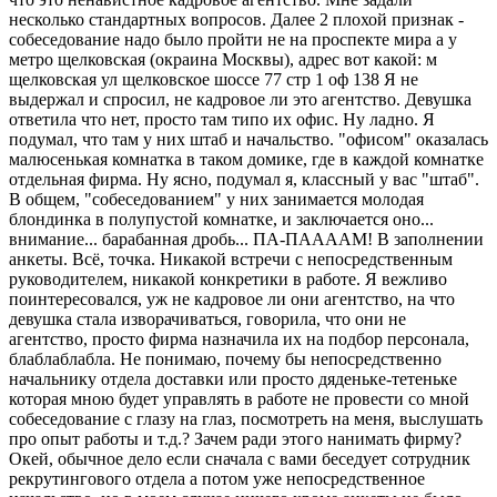
несколько стандартных вопросов. Далее 2 плохой признак -
собеседование надо было пройти не на проспекте мира а у
метро щелковская (окраина Москвы), адрес вот какой: м
щелковская ул щелковское шоссе 77 стр 1 оф 138 Я не
выдержал и спросил, не кадровое ли это агентство. Девушка
ответила что нет, просто там типо их офис. Ну ладно. Я
подумал, что там у них штаб и начальство. "офисом" оказалась
малюсенькая комнатка в таком домике, где в каждой комнатке
отдельная фирма. Ну ясно, подумал я, классный у вас "штаб".
В общем, "собеседованием" у них занимается молодая
блондинка в полупустой комнатке, и заключается оно...
внимание... барабанная дробь... ПА-ПААААМ! В заполнении
анкеты. Всё, точка. Никакой встречи с непосредственным
руководителем, никакой конкретики в работе. Я вежливо
поинтересовался, уж не кадровое ли они агентство, на что
девушка стала изворачиваться, говорила, что они не
агентство, просто фирма назначила их на подбор персонала,
блаблаблабла. Не понимаю, почему бы непосредственно
начальнику отдела доставки или просто дяденьке-тетеньке
которая мною будет управлять в работе не провести со мной
собеседование с глазу на глаз, посмотреть на меня, выслушать
про опыт работы и т.д.? Зачем ради этого нанимать фирму?
Окей, обычное дело если сначала с вами беседует сотрудник
рекрутингового отдела а потом уже непосредственное