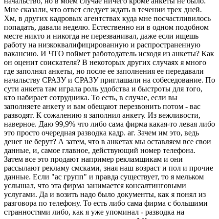
начальство, но в моем случае ничего кроме анкеты не было.
Мне сказали, что ответ следует ждать в течении трех дней.
Хм, в других кадровых агентствах куда мне посчастливилось
попадать, давали неделю. Естественно ни в одном подобном
месте никто и никогда не перезванивал, даже если ищешь
работу на низкоквалифицированную и распространенную
вакансию. И ЧТО поймет работодатель исходя из анкеты? Как
он оценит соискателя? В некоторых других случаях я много
где заполнял анкеты, но после ее заполнения ее передавали
начальству СРАЗУ и СРАЗУ приглашали на собеседование. По
сути анкета там играла роль удобства и быстроты для того,
кто набирает сотрудника. То есть, в случае, если вы
заполняете анкету и вам обещают перезвонить потом - вас
разводят. К сожалению я заполнил анкету. Из вежливости,
наверное. Даю 99,9% что либо сама фирма какая-то левая либо
это просто очередная разводка кадр. аг. Зачем им это, ведь
денег не берут? А затем, что в анкетах мы оставляем все свои
данные, и, самое главное, действующий номер телефона.
Затем все это продают например рекламщикам и они
рассылают рекламу смсками, зная наш возраст и пол и прочие
данные. Если "ас групп" и правда существует, то я мельком
услышал, что эта фирма занимается консалтинговыми
услугами. Да и возить надо было документы, как я понял из
разговора по телефону. То есть либо сама фирма с большими
странностями либо, как я уже упоминал - разводка на