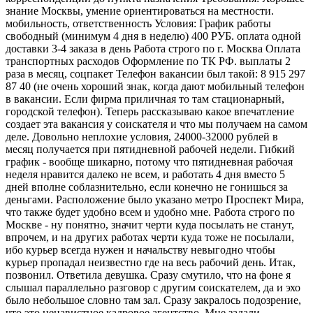
знание Москвы, умение ориентироваться на местности.
мобильность, ответственность Условия: График работы
свободный (минимум 4 дня в неделю) 400 РУБ. оплата одной
доставки 3-4 заказа в день Работа строго по г. Москва Оплата
транспортных расходов Оформление по ТК РФ. выплаты 2
раза в месяц, соцпакет Телефон вакансии был такой: 8 915 297
87 40 (не очень хороший знак, когда дают мобильный телефон
в вакансии. Если фирма приличная то там стационарный,
городской телефон). Теперь рассказываю какое впечатление
создает эта вакансия у соискателя и что мы получаем на самом
деле. Довольно неплохие условия, 24000-32000 рублей в
месяц получается при пятидневной рабочей недели. Гибкий
график - вообще шикарно, потому что пятидневная рабочая
неделя нравится далеко не всем, и работать 4 дня вместо 5
дней вполне соблазнительно, если конечно не гонишься за
деньгами. Расположение было указано метро Проспект Мира,
что также будет удобно всем и удобно мне. Работа строго по
Москве - ну понятно, значит черти куда посылать не станут,
впрочем, и на других работах черти куда тоже не посылали,
ибо курьер всегда нужен и начальству невыгодно чтобы
курьер пропадал неизвестно где на весь рабочий день. Итак,
позвонил. Ответила девушка. Сразу смутило, что на фоне я
слышал параллельно разговор с другим соискателем, да и эхо
было небольшое словно там зал. Сразу закралось подозрение,
что это ненавистное кадровое агентство. Мне задали