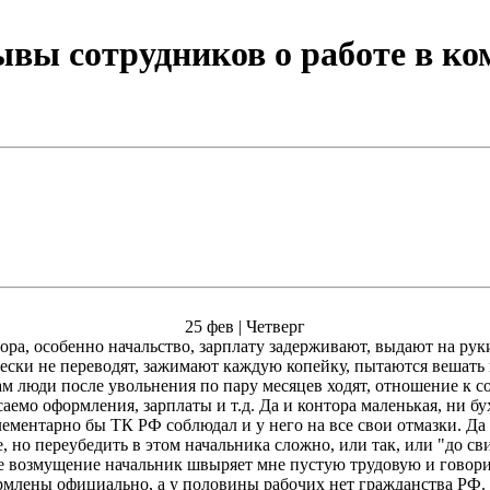
вы сотрудников о работе в к
25 фев | Четверг
ора, особенно начальство, зарплату задерживают, выдают на рук
ески не переводят, зажимают каждую копейку, пытаются вешать п
 там люди после увольнения по пару месяцев ходят, отношение к с
емо оформления, зарплаты и т.д. Да и контора маленькая, ни бух
элементарно бы ТК РФ соблюдал и у него на все свои отмазки. Да
 но переубедить в этом начальника сложно, или так, или "до св
ое возмущение начальник швыряет мне пустую трудовую и говорит,
формлены официально, а у половины рабочих нет гражданства РФ. 