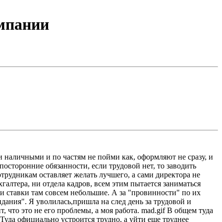
омпании
и наличными и по частям не пойми как, оформляют не сразу, и
осторонние обязанности, если трудовой нет, то заводить
отрудникам оставляет желать лучшего, а сами директора не
галтера, ни отдела кадров, всем этим пытается заниматься
 и ставки там совсем небольшие. А за "провинности" по их
идания". Я уволилась,пришла на след день за трудовой и
 что это не его проблемы, а моя работа. mad.gif В общем туда
Туда официально устроится трудно, а уйти еще труднее