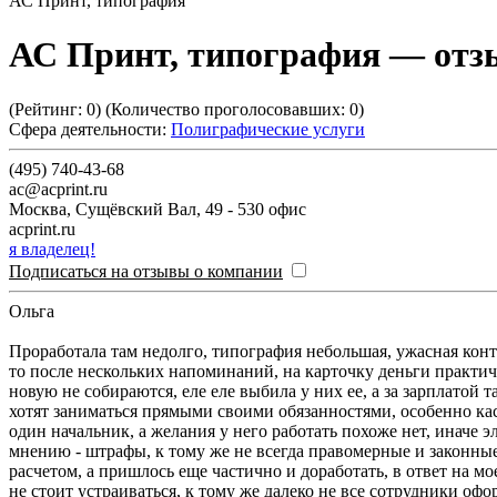
АС Принт, типография
АС Принт, типография
— отзы
(Рейтинг:
0
) (Количество проголосовавших:
0
)
Сфера деятельности:
Полиграфические услуги
(495) 740-43-68
ac@acprint.ru
Москва
,
Сущёвский Вал, 49 - 530 офис
acprint.ru
я владелец!
Подписаться на отзывы о компании
Ольга
Проработала там недолго, типография небольшая, ужасная конт
то после нескольких напоминаний, на карточку деньги практич
новую не собираются, еле еле выбила у них ее, а за зарплатой
хотят заниматься прямыми своими обязанностями, особенно каса
один начальник, а желания у него работать похоже нет, иначе 
мнению - штрафы, к тому же не всегда правомерные и законные,
расчетом, а пришлось еще частично и доработать, в ответ на м
не стоит устраиваться, к тому же далеко не все сотрудники о