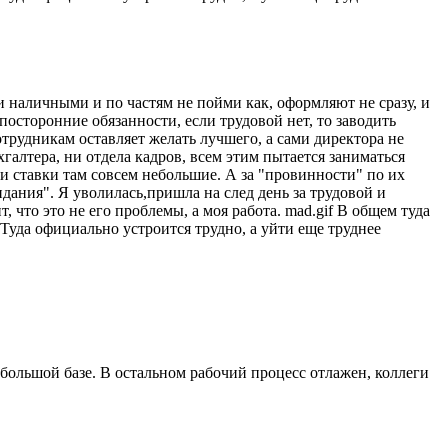
и наличными и по частям не пойми как, оформляют не сразу, и
осторонние обязанности, если трудовой нет, то заводить
отрудникам оставляет желать лучшего, а сами директора не
галтера, ни отдела кадров, всем этим пытается заниматься
 и ставки там совсем небольшие. А за "провинности" по их
идания". Я уволилась,пришла на след день за трудовой и
 что это не его проблемы, а моя работа. mad.gif В общем туда
Туда официально устроится трудно, а уйти еще труднее
 большой базе. В остальном рабочий процесс отлажен, коллеги