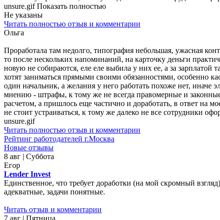
unsure.gif Показать полностью
Не указаны
Читать полностью отзыв и комментарии
Ольга
Проработала там недолго, типография небольшая, ужасная конт
то после нескольких напоминаний, на карточку деньги практич
новую не собираются, еле еле выбила у них ее, а за зарплатой
хотят заниматься прямыми своими обязанностями, особенно каса
один начальник, а желания у него работать похоже нет, иначе 
мнению - штрафы, к тому же не всегда правомерные и законные,
расчетом, а пришлось еще частично и доработать, в ответ на м
не стоит устраиваться, к тому же далеко не все сотрудники о
unsure.gif
Читать полностью отзыв и комментарии
Рейтинг работодателей г.Москва
Новые отзывы
8 авг | Суббота
Егор
Lender Invest
Единственное, что требует доработки (на мой скромный взгляд)
адекватные, задачи понятные.
Читать отзыв и комментарии
7 авг | Пятница