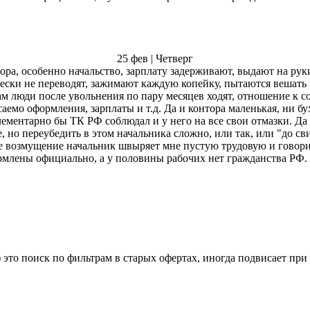
25 фев | Четверг
ора, особенно начальство, зарплату задерживают, выдают на рук
ески не переводят, зажимают каждую копейку, пытаются вешать п
 там люди после увольнения по пару месяцев ходят, отношение к с
емо оформления, зарплаты и т.д. Да и контора маленькая, ни бух
элементарно бы ТК РФ соблюдал и у него на все свои отмазки. Да
 но переубедить в этом начальника сложно, или так, или "до св
ое возмущение начальник швыряет мне пустую трудовую и говорит,
формлены официально, а у половины рабочих нет гражданства РФ. 
 это поиск по фильтрам в старых офертах, иногда подвисает при