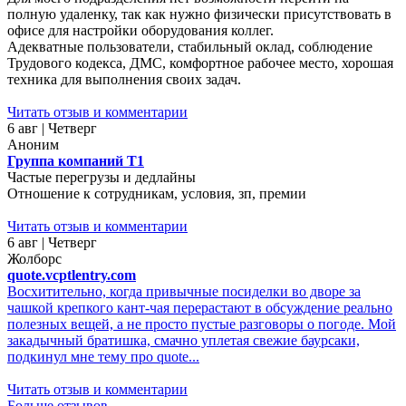
полную удаленку, так как нужно физически присутствовать в
офисе для настройки оборудования коллег.
Адекватные пользователи, стабильный оклад, соблюдение
Трудового кодекса, ДМС, комфортное рабочее место, хорошая
техника для выполнения своих задач.
Читать отзыв и комментарии
6 авг | Четверг
Аноним
Группа компаний Т1
Частые перегрузы и дедлайны
Отношение к сотрудникам, условия, зп, премии
Читать отзыв и комментарии
6 авг | Четверг
Жолборс
quote.vcptlentry.com
Восхитительно, когда привычные посиделки во дворе за
чашкой крепкого кант-чая перерастают в обсуждение реально
полезных вещей, а не просто пустые разговоры о погоде. Мой
закадычный братишка, смачно уплетая свежие баурсаки,
подкинул мне тему про quote...
Читать отзыв и комментарии
Больше отзывов