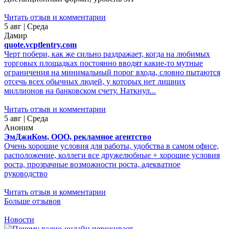
Читать отзыв и комментарии
5 авг | Среда
Дамир
quote.vcptlentry.com
Черт побери, как же сильно раздражает, когда на любимых
торговых площадках постоянно вводят какие-то мутные
ограничения на минимальный порог входа, словно пытаются
отсечь всех обычных людей, у которых нет лишних
миллионов на банковском счету. Наткнул...
Читать отзыв и комментарии
5 авг | Среда
Аноним
ЭмДжиКом, ООО, рекламное агентство
Очень хорошие условия для работы, удобства в самом офисе,
расположение, коллеги все дружелюбные + хорошие условия
роста, прозрачные возможности роста, адекватное
руководство
Читать отзыв и комментарии
Больше отзывов
Новости