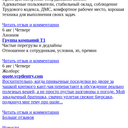
Адекватные пользователи, стабильный оклад, соблюдение
Трудового кодекса, ДМС, комфортное рабочее место, хорошая
техника для выполнения своих задач.
Читать отзыв и комментарии
6 авг | Четверг
Аноним
Группа компаний Т1
Частые перегрузы и дедлайны
Отношение к сотрудникам, условия, зп, премии
Читать отзыв и комментарии
6 авг | Четверг
Жолборс
quote.vcptlentry.com
Восхитительно, когда привычные посиделки во дворе за
чашкой крепкого кант-чая перерастают в обсуждение реально
полезных вещей, а не просто пустые разговоры о погоде. Мой
закадычный братишка, смачно уплетая свежие баурсаки,
подкинул мне тему про quote...
Читать отзыв и комментарии
Больше отзывов
Новости