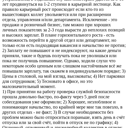
лет продвинуться на 1-2 ступени в карьерной лестнице. Как
правило карьерный рост происходит если кто-то из
вышестоящих коллег увольняется или при расширении
отдела, управления и/или департамента. Исключение - это
продажи и розничный бизнес, там можно при хороших
личных показателях за 2-3 года вырасти до неплохих позиций
и высоких зарплат. В плане горизонтального роста - есть
возможность перейти в другой отдел или департамент, но
только если есть подходящая вакансия и начальство не против;
2) Заплату не повышают и не индексируют, на какие деньги
приняли, такие и будешь получать пока не уволишься или
пока не получишь повышение. Однако, ходили слухи что
некоторым особо ценным или слишком настойчивым всё же
повышали зарплату, так скажем в индивидуальном порядке; 3)
Цены в столовой, на мой взгляд, высоковаты; 4) Нет парковки
для сотрудников; 5) Тесновато в офисе, но это
малозначительный момент.
1) При принятии на работу проверка службой безопасности
прошла довольно быстро, по-факту через 5 дней после
собеседования уже оформили; 2) Хорошее, незлобливое и
понимающее начальство, по крайней мере мне так повезло, в
других отделах - не факт; 3) В случае необходимости без
проблем можно было отпроситься пораньше, взять день в счёт
отпуска или за свой счёт, пойти в отпуск не по графику; 4)
Отличный, отзывчивый и дружелюбный коллектив в отделе;