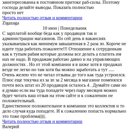
заинтересованна в постоянном притоке раб-силы. Поэтому
господа делайте выводы. Показать полностью
просто нет
Читать полностью отзыв и комментарии
Zigazaga
10 июн | Понедельник
С зарплатой вообще беда как у продавцов так и
администрации магазинов. По сей день в вакансиях
указываешься как минимум завышенная в 2 раза зп. Короче не
идите туда работать пожалеете!!! Отношение к сотрудникам
как к тупым рабам которые должны все делать а платить им
нах не надо. В продажам работаю давно и на управляющих
должностях . Но от этой компании я в шоке хотя в продажах
везде не легко но там хотя бы можно заработать а тут .....
Очень желею что не читал отзывы до того как туда устроился.
Плюс еще текучка из за зп за 2 месяца в магазине поменялся
почти весь штат из 20 продавцов осталось 4 . Думайте сами но
я думаю если вы туда попадете через пару месяцев можно
будет читать ваш отзыв на этом сайте и к сожалению не
положительный.
Единственное положительное в компании это коллектив и то
дело случая куда попадете. И к сожалению попасть нормально
это тоже проблема((((.
Читать полностью отзыв и комментарии
Валерий