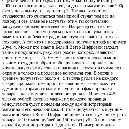
еще они вешают штрафы, поэтому можно получить штраф
2000р и в итоге консультант еще и должен магазину еще 500р
(это у него вычтут из зарплаты) 3. Тотальная система
стукачества это считаеться там нормой стучат там все по
поводу и без, главное настучать -этим ты обязательно
заслужешь внимание начальства. Например если вы не
поздоровались с покупателем и кто то из консультантов
заметил это он бежит с радостью стучит на вас и за это его
похвалят. А тот кто не поздоровался получит штраф например
20уе. 4. Может кто знает в Белый Ветер Цифровой заходят
тайные покупатели, результат работы которых являються
опять теже штрафы. 5. Ежемесячно после инвентаризации
какаим то чудным образом обнаруживаеться пропажа на
крупненькую сумму товара и раскидываеться эта сумма не на
охрану, а только на продавцов консультантов. В месяц в
среднем получаеться около 4 - 5 тысячь рублей на каждого.
Секрет пропажи тоже прост начальник магазина вместе с
администраторами создают искуственно факт пропажи
товара, а на самом деле ничего не пропало. И вот эти 4-5
тысячи рублей которые удержат с каждого продавца
консультанта будут поделены между администраторами
магазина и его начальником. В итоге получаеться в крупном
магазине Белый Ветер Цифровой получитьсят сумарно утраты
товара от 100тысяц рублей до 150 тысяч рублей и в среднем
около 4 администратора + 1 директор. Примерно можно