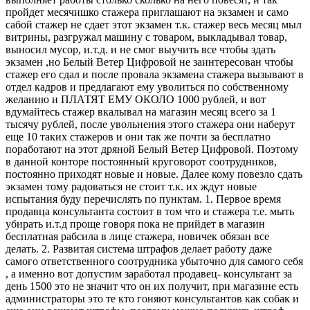
пройдет месячишко стажера приглашают на экзамен и само
сабой стажер не сдает этот экзамен т.к. стажер весь месяц мыл
витрины, разгружал машину с товаром, выкладывал товар,
выносил мусор, и.т.д. и не смог выучить все чтобы здать
экзамен ,но Белый Ветер Цифровой не заинтересован чтобы
стажер его сдал и после провала экзамена стажера вызывают в
отдел кадров и предлагают ему уволиться по собственному
желанию и ПЛАТЯТ ЕМУ ОКОЛО 1000 рублей, и вот
вдумайтесь стажер вкалывал на магазин месяц всего за 1
тысячу рублей, после увольнения этого стажера они наберут
еще 10 таких стажеров и они так же почти за бесплатно
поработают на этот дряной Белый Ветер Цифровой. Поэтому
в данной конторе постоянный круговорот соотрудников,
постоянно приходят новые и новые. Далее кому повезло сдать
экзамен тому радоваться не стоит т.к. их ждут новые
испытания буду перечислять по пунктам. 1. Первое время
продавца консультанта состоит в том что и стажера т.е. мыть
убирать и.т.д проще говоря пока не прийдет в магазин
бесплатная рабсила в лице стажера, новичек обязан все
делать. 2. Развитая система штрафов делает работу даже
самого ответственного соотрудника убыточно для самого себя
, а именно вот допустим заработал продавец- консультант за
день 1500 это не значит что он их получит, при магазине есть
администраторы это те кто гоняют консультантов как собак и