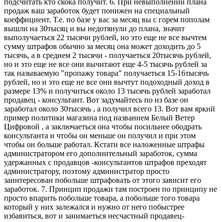
подсчитать кто скока получит. 6. При невыполнении плана
продаж ваш заработок будет понижен на специальный
коеффициент. Т.е. по базе у вас за месяц вы с горем пополам
вышли на 30тысяц и вы недотянули до плана, значит
выполучаеться 22 тысячи рублей, но это еще не все вычтем
сумму штрафов обычно за месяц она может доходить до 5
тысячь, а в среднем 2 тысячи - получаеться 20тысячь рублей,
но и это еще не все они вычитают еще 4-5 тысячь рублей за
так называемую "пропажу товара" получаеться 15-16тысячь
рублей, но и это еще не все они вычтут подоходный доход в
размере 13% и получиться около 13 тысячь рублей заработал
продавец - консультант. Вот задумайтесь по из базе он
заработал около 30тысячь , а получил всего 13. Вот вам яркий
пример политики магазина под названием Белый Ветер
Цифровой , а заключаеться она чтобы посильнее ободрать
консультанта и чтобы он меньше он получил и при этом
чтобы он больше работал. Кстати все наложенные штрафы
администратором его дополнительный заработок, сумма
удержанных с продавцов -консультантов штрафов преходят
администратору, поэтому администратор просто
заинтересован побольше штрафовать от этого зависит его
заработок. 7. Принцип продажи там построен по принципу не
просто впарить побольше товара, а побольше того товара
который у них залежался и нужно от него побыстрее
избавиться, вот и занимаеться несчастный продавец-