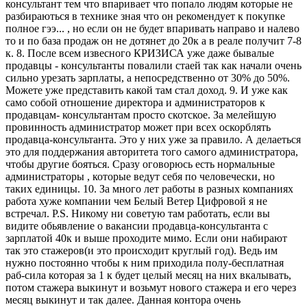
консультант тем что впаривает что попало людям которые не
разбираються в технике зная что он рекомендует к покупке
полное гээ... , но если он не будет впаривать направо и налево
то и по база продаж он не дотянет до 20к а в реале получит 7-8
к. 8. После всем извесного КРИЗИСА уже даже бывалые
продавцы - консультанты повалили стаей так как начали очень
сильно урезать зарплаты, а непосредственно от 30% до 50%.
Можете уже представить какой там стал доход. 9. И уже как
само собой отношение директора и администраторов к
продавцам- консультантам просто скотское. За мелейшую
провинность администратор может при всех оскорблять
продавца-консультанта. Это у них уже за правило. А делаеться
это для поддержания авторитета того самого администратора,
чтобы другие бояться. Сразу оговорюсь есть нормальные
администраторы , которые ведут себя по человечески, но
таких единицы. 10. За много лет работы в разных компаниях
работа хуже компании чем Белый Ветер Цифровой я не
встречал. P.S. Никому ни советую там работать, если вы
видите обьявление о вакансии продавца-консультанта с
зарплатой 40к и выше проходите мимо. Если они набирают
так это стажеров(и это происходит круглый год). Ведь им
нужно постоянно чтобы к ним приходила полу-бесплатная
раб-сила которая за 1 к будет целый месяц на них вкалывать,
потом стажера выкинут и возьмут нового стажера и его через
месяц выкинут и так далее. Данная контора очень