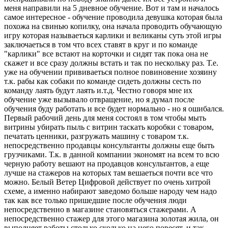
меня направили на 5 дневное обучение. Вот и там и началось
самое интересное - обучение проводила девушка которая была
похожа на свинью копилку, она начала проводить обучающую
игру которая называеться карлики и великаны суть этой игры
заключаеться в том что всех ставят в круг и по команде
"карлики" все встают на корточки и сидят так пока она не
скажет и все сразу должны встать и так по нескольку раз. Т.е.
уже на обучении прививаеться полное повиновение хозяину
т.к. рабы как собаки по команде сидеть должны сесть по
команду лаять будут лаять и.т.д. Честно говоря мне их
обучение уже вызывало отвращение, но я думал после
обучения буду работать и все будет нормально - но я ошибался.
Первый рабочий день для меня состоял в том чтобы мыть
витрины убирать пыль с витрин таскать коробки с товаром,
печатать ценники, разгружать машину с товаром т.к.
непосредственно продавцы консультанты должны еще быть
грузчиками. Т.к. в данной компании экономят на всем то всю
черную работу вешают на продавцов консультантов, а еще
лучше на стажеров на которых там вешаеться почти все что
можно. Белый Ветер Цифровой действует по очень хитрой
схеме, а именно набирают заведомо больше народу чем надо
так как все только пришедшие после обучения люди
непосредственно в магазине становяться стажерами. А
непосредственно стажер для этого магазина золотая жила, он
выполняет работы столько сколько на него повесят, и так