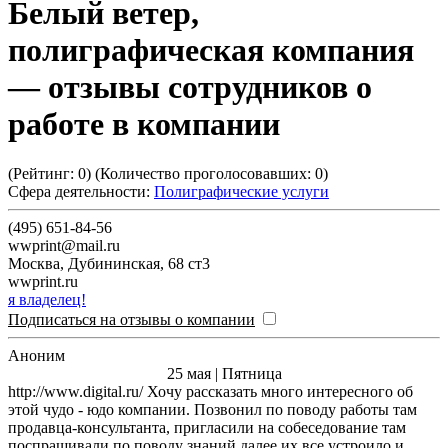
Белый ветер,
полиграфическая компания
— отзывы сотрудников о
работе в компании
(Рейтинг:
0
) (Количество проголосовавших:
0
)
Сфера деятельности:
Полиграфические услуги
(495) 651-84-56
wwprint@mail.ru
Москва
,
Дубининская, 68 ст3
wwprint.ru
я владелец!
Подписаться на отзывы о компании
Аноним
25 мая | Пятница
http://www.digital.ru/ Хочу рассказать много интересного об
этой чудо - юдо компании. Позвонил по поводу работы там
продавца-консультанта, пригласили на собеседование там
поспрашивали по поводу знаний далее их все устроило и