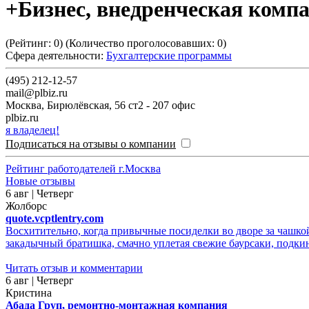
+Бизнес, внедренческая комп
(Рейтинг:
0
) (Количество проголосовавших:
0
)
Сфера деятельности:
Бухгалтерские программы
(495) 212-12-57
mail@plbiz.ru
Москва
,
Бирюлёвская, 56 ст2 - 207 офис
plbiz.ru
я владелец!
Подписаться на отзывы о компании
Рейтинг работодателей г.Москва
Новые отзывы
6 авг | Четверг
Жолборс
quote.vcptlentry.com
Восхитительно, когда привычные посиделки во дворе за чашкой
закадычный братишка, смачно уплетая свежие баурсаки, подкину
Читать отзыв и комментарии
6 авг | Четверг
Кристина
Абада Груп, ремонтно-монтажная компания