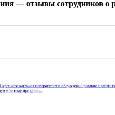
ания
— отзывы сотрудников о р
 крепкого кант-чая перерастают в обсуждение реально полезных
л мне тему про quote...