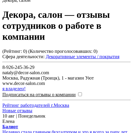
Декора, салон
Декора, салон
— отзывы
сотрудников о работе в
компании
(Рейтинг:
0
) (Количество проголосовавших:
0
)
Сфера деятельности:
Декоративные элементы / покрытия
8-926-245-36-29
nataly@decor-salon.com
Москва
,
Радужная (Троицк), 1 - магазин Уют
www.decor-salon.com
я владелец!
Подписаться на отзывы о компании
Рейтинг работодателей г.Москва
Новые отзывы
10 авг | Понедельник
Елена
Балиот
Недавно стала главным бухгалтером и это я всего за пару лет