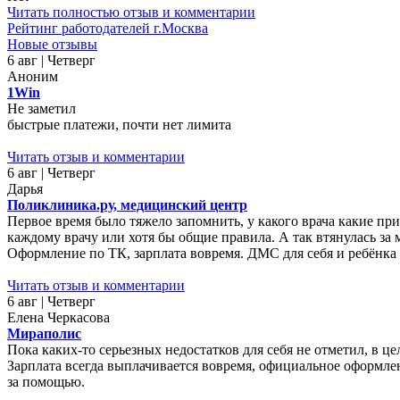
Читать полностью отзыв и комментарии
Рейтинг работодателей г.Москва
Новые отзывы
6 авг | Четверг
Аноним
1Win
Не заметил
быстрые платежи, почти нет лимита
Читать отзыв и комментарии
6 авг | Четверг
Дарья
Поликлиника.ру, медицинский центр
Первое время было тяжело запомнить, у какого врача какие пр
каждому врачу или хотя бы общие правила. А так втянулась за ме
Оформление по ТК, зарплата вовремя. ДМС для себя и ребёнка 
Читать отзыв и комментарии
6 авг | Четверг
Елена Черкасова
Мираполис
Пока каких-то серьезных недостатков для себя не отметил, в ц
Зарплата всегда выплачивается вовремя, официальное оформле
за помощью.