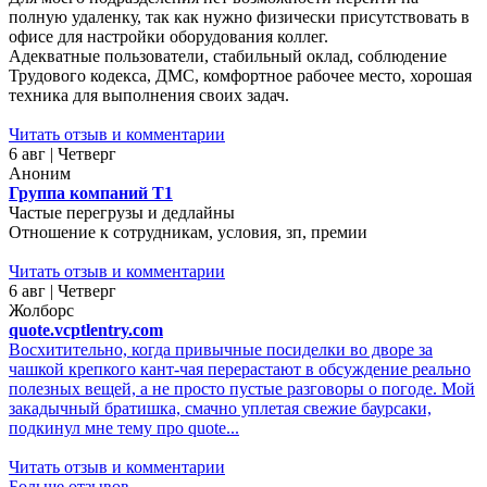
полную удаленку, так как нужно физически присутствовать в
офисе для настройки оборудования коллег.
Адекватные пользователи, стабильный оклад, соблюдение
Трудового кодекса, ДМС, комфортное рабочее место, хорошая
техника для выполнения своих задач.
Читать отзыв и комментарии
6 авг | Четверг
Аноним
Группа компаний Т1
Частые перегрузы и дедлайны
Отношение к сотрудникам, условия, зп, премии
Читать отзыв и комментарии
6 авг | Четверг
Жолборс
quote.vcptlentry.com
Восхитительно, когда привычные посиделки во дворе за
чашкой крепкого кант-чая перерастают в обсуждение реально
полезных вещей, а не просто пустые разговоры о погоде. Мой
закадычный братишка, смачно уплетая свежие баурсаки,
подкинул мне тему про quote...
Читать отзыв и комментарии
Больше отзывов