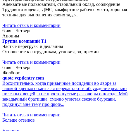
Адекватные пользователи, стабильный оклад, соблюдение
Трудового кодекса, ДМС, комфортное рабочее место, хорошая
техника для выполнения своих задач.
Читать отзыв и комментарии
6 авг | Четверг
Аноним
Группа компаний Т1
Частые перегрузы и дедлайны
Отношение к сотрудникам, условия, зп, премии
Читать отзыв и комментарии
6 авг | Четверг
Жолборс
quote.vcptlentry.com
Восхитительно, когда привычные посиделки во дворе за
чашкой крепкого кант-чая перерастают в обсуждение реально
полезных вещей, а не просто пустые разговоры о погоде. Мой
закадычный братишка, смачно уплетая свежие баурсаки,
подкинул мне тему про quote...
Читать отзыв и комментарии
Больше отзывов
Новости