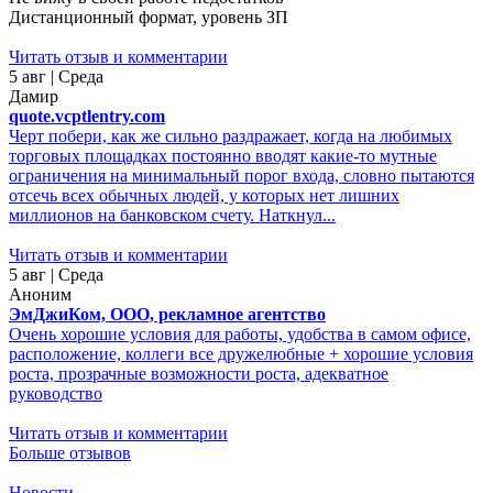
Дистанционный формат, уровень ЗП
Читать отзыв и комментарии
5 авг | Среда
Дамир
quote.vcptlentry.com
Черт побери, как же сильно раздражает, когда на любимых
торговых площадках постоянно вводят какие-то мутные
ограничения на минимальный порог входа, словно пытаются
отсечь всех обычных людей, у которых нет лишних
миллионов на банковском счету. Наткнул...
Читать отзыв и комментарии
5 авг | Среда
Аноним
ЭмДжиКом, ООО, рекламное агентство
Очень хорошие условия для работы, удобства в самом офисе,
расположение, коллеги все дружелюбные + хорошие условия
роста, прозрачные возможности роста, адекватное
руководство
Читать отзыв и комментарии
Больше отзывов
Новости