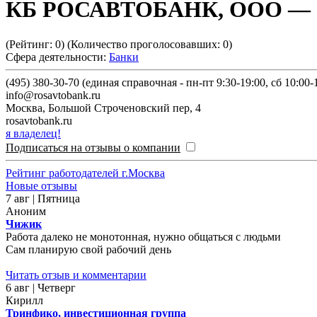
КБ РОСАВТОБАНК, ООО
— о
(Рейтинг:
0
) (Количество проголосовавших:
0
)
Сфера деятельности:
Банки
(495) 380-30-70 (единая справочная - пн-пт 9:30-19:00, сб 10:00-1
info@rosavtobank.ru
Москва
,
Большой Строченовский пер, 4
rosavtobank.ru
я владелец!
Подписаться на отзывы о компании
Рейтинг работодателей г.Москва
Новые отзывы
7 авг | Пятница
Аноним
Чижик
Работа далеко не монотонная, нужно общаться с людьми
Сам планирую свой рабочий день
Читать отзыв и комментарии
6 авг | Четверг
Кирилл
Тринфико, инвестиционная группа