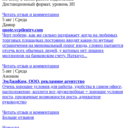
Дистанционный формат, уровень ЗП
Читать отзыв и комментарии
5 авг | Среда
Дамир
quote.vcptlentry.com
Черт побери, как же сильно раздражает, когда на любимых
торговых площадках постоянно вводят какие-то мутные
ограничения на минимальный порог входа, словно пытаются
отсечь всех обычных людей, у которых нет лишних
миллионов на банковском счету. Наткнул...
Читать отзыв и комментарии
5 авг | Среда
Аноним
ЭмДжиКом, ООО, рекламное агентство
Очень хорошие условия для работы, удобства в самом офисе,
расположение, коллеги все дружелюбные + хорошие условия
роста, прозрачные возможности роста, адекватное
руководство
Читать отзыв и комментарии
Больше отзывов
Новости