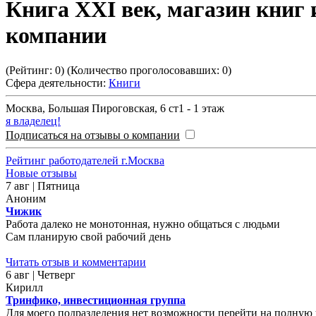
Книга XXI век, магазин книг 
компании
(Рейтинг:
0
) (Количество проголосовавших:
0
)
Сфера деятельности:
Книги
Москва
,
Большая Пироговская, 6 ст1 - 1 этаж
я владелец!
Подписаться на отзывы о компании
Рейтинг работодателей г.Москва
Новые отзывы
7 авг | Пятница
Аноним
Чижик
Работа далеко не монотонная, нужно общаться с людьми
Сам планирую свой рабочий день
Читать отзыв и комментарии
6 авг | Четверг
Кирилл
Тринфико, инвестиционная группа
Для моего подразделения нет возможности перейти на полную у