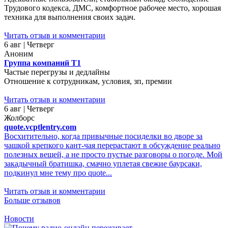
Трудового кодекса, ДМС, комфортное рабочее место, хорошая
техника для выполнения своих задач.
Читать отзыв и комментарии
6 авг | Четверг
Аноним
Группа компаний Т1
Частые перегрузы и дедлайны
Отношение к сотрудникам, условия, зп, премии
Читать отзыв и комментарии
6 авг | Четверг
Жолборс
quote.vcptlentry.com
Восхитительно, когда привычные посиделки во дворе за
чашкой крепкого кант-чая перерастают в обсуждение реально
полезных вещей, а не просто пустые разговоры о погоде. Мой
закадычный братишка, смачно уплетая свежие баурсаки,
подкинул мне тему про quote...
Читать отзыв и комментарии
Больше отзывов
Новости