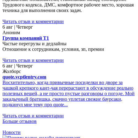
Трудового кодекса, ДМС, комфортное рабочее место, хорошая
техника для выполнения своих задач.
Читать отзыв и комментарии
6 авг | Четверг
Аноним
Группа компаний Т1
Частые перегрузы и дедлайны
Отношение к сотрудникам, условия, зп, премии
Читать отзыв и комментарии
6 авг | Четверг
Жолборс
quote.vcptlentry.com
Восхитительно, когда привычные посиделки во дворе за
чашкой крепкого кант-чая перерастают в обсуждение реально
полезных вещей, а не просто пустые разговоры о погоде. Мой
закадычный братишка, смачно уплетая свежие баурсаки,
подкинул мне тему про quote...
Читать отзыв и комментарии
Больше отзывов
Новости