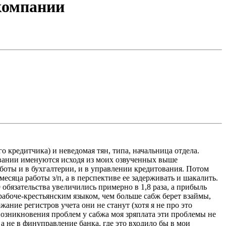
компании
о кредитчика) и неведомая тян, типа, начальница отдела.
вании именуются исходя из моих озвученных выше
боты и в бухгалтерии, и в управлении кредитования. Потом
месяца работы з/п, а в перспективе ее задерживать и шакалить.
 обязательства увеличились примерно в 1,8 раза, а прибыль
 рабоче-крестьянским языком, чем больше сабж берет взаймы,
ание регистров учета они не станут (хотя я не про это
е возникновения проблем у сабжа моя зряплата эти проблемы не
 а не в финуправление банка, где это входило бы в мои