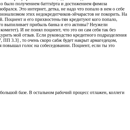
ано было получением баттхёрта и достижением фимоза
обрался. Это интернет, детка, не надо что попало в нем о себе
ессионализмом этих недокредитчиков-эйчарастов не покорить. На
ой. Поциент и его прихвостень-тян кредитуют кого попало,
 кто выпиливает прибыль банка и его активы? Неужели
итет). И не понял поциент, что это он сам себя так без
вкурить мой отзыв. Если руководство кредитного подразделения
7, ПП 3.3] , то очень скоро сабж будет накрыт армагедецом,
я повышал голос на собеседовании. Поциент, если ты это
 большой базе. В остальном рабочий процесс отлажен, коллеги