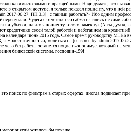
 стали какими-то злыми и враждебными. Надо думать, это вызв
те в открытом доступе, я только показал поциенту, что в ней раз
dmin 2017-06-27, ПП 3.3] , с такими работать?» Ибо одним проф
ё перепутали. Чудеса с отчетностью сабжа начались не сами соб
азы и убытки, на что я поциенту толсто намекнул (А ты думал,
кредитчики своей талой работой и набеганием на кредитный ком
час на календаре июнь 2015 года. Самое время руководству МТЕБ 
3] самодостаточностью, молиться на [censored by admin 2017-06-2
ле чего без работы останется поциент-ононимус, который на мен
ниения банковской системы, господин-159!
 это поиск по фильтрам в старых офертах, иногда подвисает при
и мероприятий хотелось бы почаще