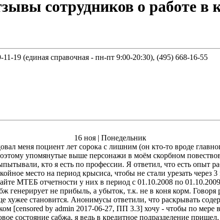
зывы сотрудников о работе в 
9-11-19 (единая справочная - пн-пт 9:00-20:30), (495) 668-16-55
16 ноя | Понедельник
овал меня поциент лет сорока с лишним (он кто-то вроде главног
поэтому упомянутые выше персонажи в моём скорбном повество
ытывали, кто я есть по профессии. Я ответил, что есть опыт ра
койное место на период крысиса, чтобы не стали урезать через 3 
йте МТЕБ отчетности у них в период с 01.10.2008 по 01.10.2009
бж генерирует не прибыль, а убыток, т.к. не в коня корм. Говоря
ще хужее становится. Анонимусы ответили, что раскрывать содерж
шком [censored by admin 2017-06-27, ПП 3.3] хочу - чтобы по мер
овое состояние сабжа, я ведь в кредитное подразделение пришел,