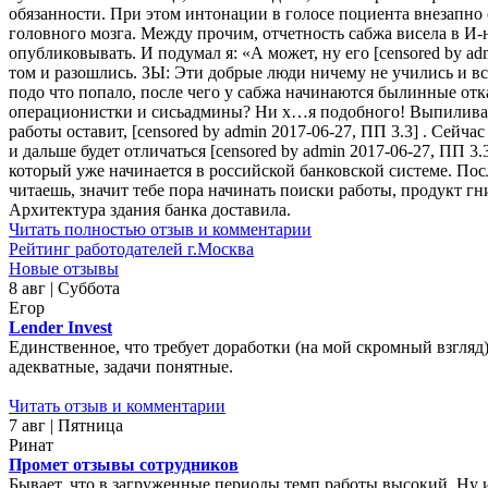
обязанности. При этом интонации в голосе поциента внезапно
головного мозга. Между прочим, отчетность сабжа висела в И-не
опубликовывать. И подумал я: «А может, ну его [censored by a
том и разошлись. ЗЫ: Эти добрые люди ничему не учились и вс
подо что попало, после чего у сабжа начинаются былинные отк
операционистки и сисьадмины? Ни х…я подобного! Выпиливают 
работы оставит, [censored by admin 2017-06-27, ПП 3.3] . Сей
и дальше будет отличаться [censored by admin 2017-06-27, ПП 3.
который уже начинается в российской банковской системе. Пос
читаешь, значит тебе пора начинать поиски работы, продукт г
Архитектура здания банка доставила.
Читать полностью отзыв и комментарии
Рейтинг работодателей г.Москва
Новые отзывы
8 авг | Суббота
Егор
Lender Invest
Единственное, что требует доработки (на мой скромный взгляд)
адекватные, задачи понятные.
Читать отзыв и комментарии
7 авг | Пятница
Ринат
Промет отзывы сотрудников
Бывает, что в загруженные периоды темп работы высокий. Ну 