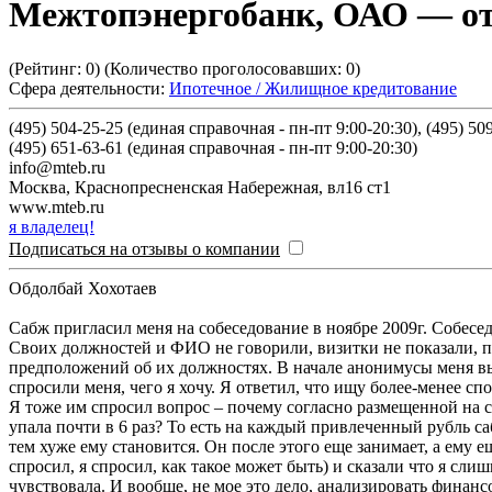
Межтопэнергобанк, ОАО
— от
(Рейтинг:
0
) (Количество проголосовавших:
0
)
Сфера деятельности:
Ипотечное / Жилищное кредитование
(495) 504-25-25 (единая справочная - пн-пт 9:00-20:30), (495) 50
(495) 651-63-61 (единая справочная - пн-пт 9:00-20:30)
info@mteb.ru
Москва
,
Краснопресненская Набережная, вл16 ст1
www.mteb.ru
я владелец!
Подписаться на отзывы о компании
Обдолбай Хохотаев
Сабж пригласил меня на собеседование в ноябре 2009г. Собесед
Своих должностей и ФИО не говорили, визитки не показали, 
предположений об их должностях. В начале анонимусы меня вып
спросили меня, чего я хочу. Я ответил, что ищу более-менее спо
Я тоже им спросил вопрос – почему согласно размещенной на са
упала почти в 6 раз? То есть на каждый привлеченный рубль са
тем хуже ему становится. Он после этого еще занимает, а ему е
спросил, я спросил, как такое может быть) и сказали что я сли
чувствовала. И вообще, не мое это дело, анализировать финанс