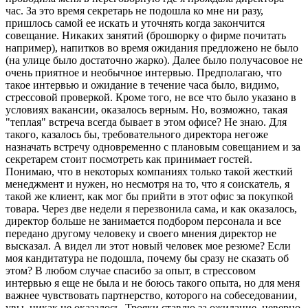
час. За это время секретарь не подошла ко мне ни разу,
пришлось самой ее искать и уточнять когда закончится
совещание. Никаких занятий (брошюрку о фирме почитать
например), напитков во время ожидания предложено не было
(на улице было достаточно жарко). Далее было получасовое не
очень приятное и необычное интервью. Предполагаю, что
такое интервью и ожидание в течение часа было, видимо,
стрессовой проверкой. Кроме того, не все что было указано в
условиях вакансии, оказалось верным. Но, возможно, такая
"теплая" встреча всегда бывает в этом офисе? Не знаю. Для
такого, казалось бы, требовательного директора негоже
назначать встречу одновременно с плановым совещанием и за
секретарем стоит посмотреть как принимает гостей.
Понимаю, что в некоторых компаниях только такой жесткий
менеджмент и нужен, но несмотря на то, что я соискатель, я
такой же клиент, как мог бы прийти в этот офис за покупкой
товара. Через две недели я перезвонила сама, и как оказалось,
директор больше не занимается подбором персонала и все
передано другому человеку и своего мнения директор не
высказал. А видел ли этот новый человек мое резюме? Если
моя кандитатура не подошла, почему бы сразу не сказать об
этом? В любом случае спасибо за опыт, в стрессовом
интервью я еще не была и не боюсь такого опыта, но для меня
важнее чувствовать партнерство, которого на собеседовании,
увы, никак не оказалось. Трояки ставлю за ожидание, неверно