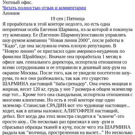
Уютный офис.
Читать полностью отзыв и комментарии
Аноним
19 сен | Пятница
Я проработала в этой конторе недолго, но есть одна
неприятная особа Евгения Шармина, из-за которой я покинула
эту компашку. Ее (Евгению Шармину)поставили управлять
шоу-румом компании "Новая линия 2000", после работы в
"Кадо", где она заслужила очень плохую репутацию. В
"Новую линию" ее пригласил один америкоз-неудачник по
фамилии Шрайбикус. Вначале она проработала 1 месяц в
офисе зам. генеального директора, испортила отношения со
всеми сотрудниками и ее отправили в дешевый шоу-рум на
окраине Москвы. После того, как ее увидели посетители шоу-
рума, то все они разбежались, так как это существо
ШАРМИНА настоящий "баба-гренадер". Она очень мощная и
жирная, весит 120 кг, грудь у нее 7 размера-в общем экземпляр
еще тот... Кроме того она скандальная, испортила отношения с
многими клиентами. Но есть в этой конторе еще один
экземляр- Станислав СРАДИН-вот это чудовище настоящее...
ходит, как в штаны наложил; АЛИГОФРЕН настоящий,
дебил. Вот когда два этих монстра сходятся в "клинче"-это
просто шоу... Он несколько раз приезжал в шоу -рум и
сбрасывал образцы тканей в кучу, после чего эта ШАРМИНА
рыдала как "волчица, простреленная на вылет..." Но несколько