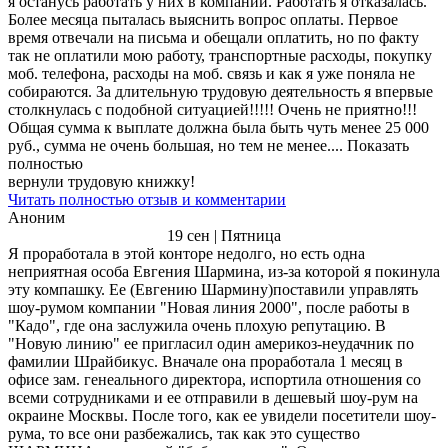
я останусь работать у них в компании. Работать я отказалась.
Более месяца пыталась выяснить вопрос оплаты. Первое
время отвечали на письма и обещали оплатить, но по факту
так не оплатили мою работу, транспортные расходы, покупку
моб. телефона, расходы на моб. связь и как я уже поняла не
собираются. За длительную трудовую деятельность я впервые
столкнулась с подобной ситуацией!!!!! Очень не приятно!!!
Общая сумма к выплате должна была быть чуть менее 25 000
руб., сумма не очень большая, но тем не менее.... Показать
полностью
вернули трудовую книжку!
Читать полностью отзыв и комментарии
Аноним
19 сен | Пятница
Я проработала в этой конторе недолго, но есть одна
неприятная особа Евгения Шармина, из-за которой я покинула
эту компашку. Ее (Евгению Шармину)поставили управлять
шоу-румом компании "Новая линия 2000", после работы в
"Кадо", где она заслужила очень плохую репутацию. В
"Новую линию" ее пригласил один америкоз-неудачник по
фамилии Шрайбикус. Вначале она проработала 1 месяц в
офисе зам. генеального директора, испортила отношения со
всеми сотрудниками и ее отправили в дешевый шоу-рум на
окраине Москвы. После того, как ее увидели посетители шоу-
рума, то все они разбежались, так как это существо