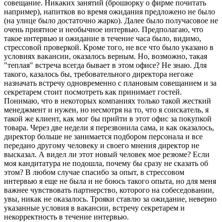
совещание. Никаких занятий (брошюрку о фирме почитать
например), напитков во время ожидания предложено не было
(на улице было достаточно жарко). Далее было получасовое не
очень приятное и необычное интервью. Предполагаю, что
такое интервью и ожидание в течение часа было, видимо,
стрессовой проверкой. Кроме того, не все что было указано в
условиях вакансии, оказалось верным. Но, возможно, такая
"теплая" встреча всегда бывает в этом офисе? Не знаю. Для
такого, казалось бы, требовательного директора негоже
назначать встречу одновременно с плановым совещанием и за
секретарем стоит посмотреть как принимает гостей.
Понимаю, что в некоторых компаниях только такой жесткий
менеджмент и нужен, но несмотря на то, что я соискатель, я
такой же клиент, как мог бы прийти в этот офис за покупкой
товара. Через две недели я перезвонила сама, и как оказалось,
директор больше не занимается подбором персонала и все
передано другому человеку и своего мнения директор не
высказал. А видел ли этот новый человек мое резюме? Если
моя кандитатура не подошла, почему бы сразу не сказать об
этом? В любом случае спасибо за опыт, в стрессовом
интервью я еще не была и не боюсь такого опыта, но для меня
важнее чувствовать партнерство, которого на собеседовании,
увы, никак не оказалось. Трояки ставлю за ожидание, неверно
указанные условия в вакансии, встречу секретарем и
некорректность в течение интервью.