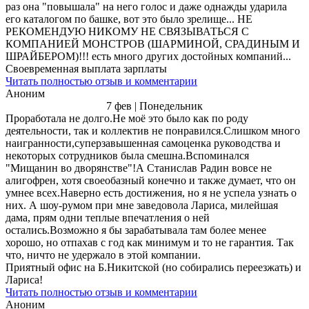
раз она "повышала" на него голос и даже однажды ударила
его каталогом по башке, вот это было зрелище... НЕ
РЕКОМЕНДУЮ НИКОМУ НЕ СВЯЗЫВАТЬСЯ С
КОМПАНИЕЙ МОНСТРОВ (ШАРМИНОЙ, СРАДИНЫМ И
ШРАЙБЕРОМ)!!! есть много других достойных компаний...
Своевременная выплата зарплаты
Читать полностью отзыв и комментарии
Аноним
7 фев | Понедельник
Проработала не долго.Не моё это было как по роду
деятельности, так и коллектив не понравился.Слишком много
наигранности,суперзавышенная самоценка руководства и
некоторых сотрудников была смешна.Вспоминался
"Мищанин во дворянстве"!А Станислав Радин вовсе не
алигофрен, хотя своеобазный конечно и также думает, что он
умнее всех.Наверно есть достижения, но я не успела узнать о
них. А шоу-румом при мне заведовола Лариса, милейшая
дама, прям одни теплые впечатления о ней
остались.Возможно я бы зарабатывала там более менее
хорошо, но отпахав с год как минимум и то не гарантия. Так
что, ничто не удержало в этой компании.
Приятный офис на Б.Никитской (но собирались переезжать) и
Лариса!
Читать полностью отзыв и комментарии
Аноним