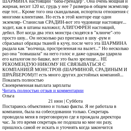
ШАРМИНА настоящий "баба-гренадер". Она очень мощная и
жирная, весит 120 кг, грудь у нее 7 размера-в общем экземпляр
еще тот... Кроме того она скандальная, испортила отношения с
многими клиентами. Но есть в этой конторе еще один
экземляр- Станислав СРАДИН-вот это чудовище настоящее...
ходит, как в штаны наложил; АЛИГОФРЕН настоящий,
дебил. Вот когда два этих монстра сходятся в "клинче"-это
просто шоу... Он несколько раз приезжал в шоу -рум и
сбрасывал образцы тканей в кучу, после чего эта ШАРМИНА
рыдала как "волчица, простреленная на вылет..." Но несколько
раз она "повышала" на него голос и даже однажды ударила
его каталогом по башке, вот это было зрелище... НЕ
РЕКОМЕНДУЮ НИКОМУ НЕ СВЯЗЫВАТЬСЯ С
КОМПАНИЕЙ МОНСТРОВ (ШАРМИНОЙ, СРАДИНЫМ И
ШРАЙБЕРОМ)!!! есть много других достойных компаний...
Показать полностью
Своевременная выплата зарплаты
Читать полностью отзыв и комментарии
Ольга
21 июн | Суббота
Постараюсь объективно и только факты. Я не работала в
компании, была на собеседовании только. Секретарь
проводила меня в переговорную где я прождала директора
час. За это время секретарь не подошла ко мне ни разу,
пришлось самой ее искать и уточнять когда закончится