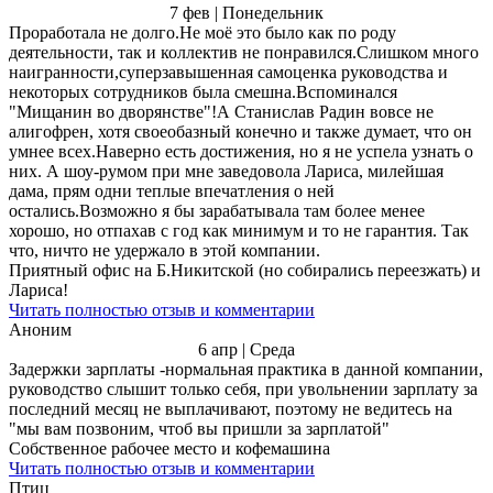
7 фев | Понедельник
Проработала не долго.Не моё это было как по роду
деятельности, так и коллектив не понравился.Слишком много
наигранности,суперзавышенная самоценка руководства и
некоторых сотрудников была смешна.Вспоминался
"Мищанин во дворянстве"!А Станислав Радин вовсе не
алигофрен, хотя своеобазный конечно и также думает, что он
умнее всех.Наверно есть достижения, но я не успела узнать о
них. А шоу-румом при мне заведовола Лариса, милейшая
дама, прям одни теплые впечатления о ней
остались.Возможно я бы зарабатывала там более менее
хорошо, но отпахав с год как минимум и то не гарантия. Так
что, ничто не удержало в этой компании.
Приятный офис на Б.Никитской (но собирались переезжать) и
Лариса!
Читать полностью отзыв и комментарии
Аноним
6 апр | Среда
Задержки зарплаты -нормальная практика в данной компании,
руководство слышит только себя, при увольнении зарплату за
последний месяц не выплачивают, поэтому не ведитесь на
"мы вам позвоним, чтоб вы пришли за зарплатой"
Собственное рабочее место и кофемашина
Читать полностью отзыв и комментарии
Птиц