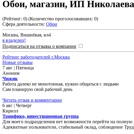
Обои, магазин, ИП Николаева
(Рейтинг:
0
) (Количество проголосовавших:
0
)
Сфера деятельности:
Обои
Москва
,
Вишнёвая, вл4
я владелец!
Подписаться на отзывы о компании
Рейтинг работодателей г.Москва
Новые отзывы
7 авг | Пятница
Аноним
Чижик
Работа далеко не монотонная, нужно общаться с людьми
Сам планирую свой рабочий день
Читать отзыв и комментарии
6 авг | Четверг
Кирилл
Тринфико, инвестиционная группа
Для моего подразделения нет возможности перейти на полную у
Адекватные пользователи, стабильный оклад, соблюдение Трудо