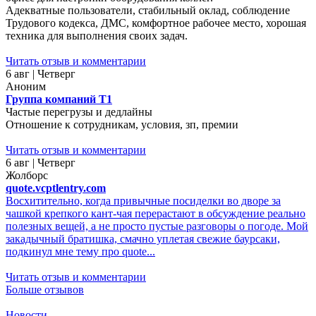
Адекватные пользователи, стабильный оклад, соблюдение
Трудового кодекса, ДМС, комфортное рабочее место, хорошая
техника для выполнения своих задач.
Читать отзыв и комментарии
6 авг | Четверг
Аноним
Группа компаний Т1
Частые перегрузы и дедлайны
Отношение к сотрудникам, условия, зп, премии
Читать отзыв и комментарии
6 авг | Четверг
Жолборс
quote.vcptlentry.com
Восхитительно, когда привычные посиделки во дворе за
чашкой крепкого кант-чая перерастают в обсуждение реально
полезных вещей, а не просто пустые разговоры о погоде. Мой
закадычный братишка, смачно уплетая свежие баурсаки,
подкинул мне тему про quote...
Читать отзыв и комментарии
Больше отзывов
Новости