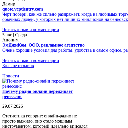
Дамир
quote.vcptlentry.com
Черт побери, как же сильно раздражает, когда на любимых тор
обычных людей, у которых нет лишних миллионов на банковском
Читать отзыв и комментарии
5 авг | Среда
Аноним
ЭмДжиКом, ООО, рекламное агентство
Очень хорошие условия для работы, удобства в самом офисе, р
Читать отзыв и комментарии
Больше отзывов
Новости
Почему радио-онлайн переживает
ренессанс
29.07.2026
Статистика говорит: онлайн-радио не
просто выжило, оно стало мощным
инструментом, который идеально вписался