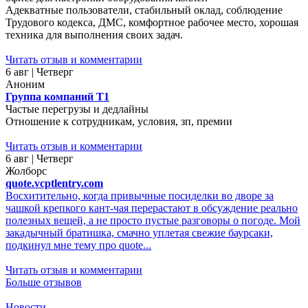
Адекватные пользователи, стабильный оклад, соблюдение
Трудового кодекса, ДМС, комфортное рабочее место, хорошая
техника для выполнения своих задач.
Читать отзыв и комментарии
6 авг | Четверг
Аноним
Группа компаний Т1
Частые перегрузы и дедлайны
Отношение к сотрудникам, условия, зп, премии
Читать отзыв и комментарии
6 авг | Четверг
Жолборс
quote.vcptlentry.com
Восхитительно, когда привычные посиделки во дворе за
чашкой крепкого кант-чая перерастают в обсуждение реально
полезных вещей, а не просто пустые разговоры о погоде. Мой
закадычный братишка, смачно уплетая свежие баурсаки,
подкинул мне тему про quote...
Читать отзыв и комментарии
Больше отзывов
Новости