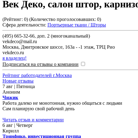
Век Деко, салон штор, карниз
(Рейтинг:
0
) (Количество проголосовавших:
0
)
Сфера деятельности:
Портьерные ткани / Шторы
(495) 665-32-66, доп. 2 (многоканальный)
vekdeco@mail.ru
Москва
,
Дмитровское шоссе, 163а - -1 этаж, ТРЦ Рио
vekdeco.ru
я владелец!
Подписаться на отзывы о компании
Рейтинг работодателей г.Москва
Новые отзывы
7 авг | Пятница
Аноним
Чижик
Работа далеко не монотонная, нужно общаться с людьми
Сам планирую свой рабочий день
Читать отзыв и комментарии
6 авг | Четверг
Кирилл
Тринфико, инвестиционная группа