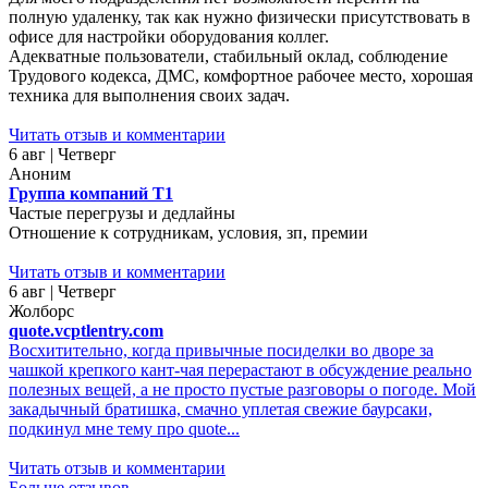
полную удаленку, так как нужно физически присутствовать в
офисе для настройки оборудования коллег.
Адекватные пользователи, стабильный оклад, соблюдение
Трудового кодекса, ДМС, комфортное рабочее место, хорошая
техника для выполнения своих задач.
Читать отзыв и комментарии
6 авг | Четверг
Аноним
Группа компаний Т1
Частые перегрузы и дедлайны
Отношение к сотрудникам, условия, зп, премии
Читать отзыв и комментарии
6 авг | Четверг
Жолборс
quote.vcptlentry.com
Восхитительно, когда привычные посиделки во дворе за
чашкой крепкого кант-чая перерастают в обсуждение реально
полезных вещей, а не просто пустые разговоры о погоде. Мой
закадычный братишка, смачно уплетая свежие баурсаки,
подкинул мне тему про quote...
Читать отзыв и комментарии
Больше отзывов