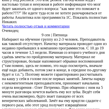
настолько тупая и ненужная в работе информация что мозг
будет закипать от одного вопроса: "как мне это поможет в
работе????" Не идите туда если не хотите разочароваться от
работы Аналитика или программиста 1С. Показать полностью
Никаких
Читать полностью отзыв и комментарии
Очевидец
9 сен | Пятница
Набирают на обучение группу из 2-3 человек. Преподаватель
как таковой отсутствует. Начитку материала проводит один из
недавно прибывших в компанию программистов. С 10 до 19
часов в течение 1,5 недели. Начиная со второго учебного дня
сдаёшь зачеты по пройденному материалу. Материал не
структуирован, больше напоминает обрывки воспоминаний
("там помню, здесь не помню, это надо посмотреть, вначале
ещё надо добавить, потом уже в конце, в середине по-другому
будет и т.п."). Поэтому можете гарантировано рассчитывать
на кашу у себя в голове после первых занятий. Зачеты наряду
с некомпетентным преподавателем, принимает начальник
отдела внедрения - Олег Петренко. При общении с ним на 5
минуте разговора хочется выбить ему все зубы. Ведёт себя
очень высокомерно, будто знает панацею от всех
венерических заболеваний. Зачёт вы ему врядтли сдадите с
первого раза, ибо этот урод получает извращённое