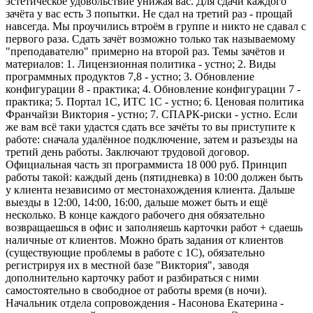
эстетическое удовольствие унижая вас. Для сдачи каждого
зачёта у вас есть 3 попытки. Не сдал на третий раз - прощай
навсегда. Мы проучились втроём в группе и никто не сдавал с
первого раза. Сдать зачёт возможно только так называемому
"преподавателю" примерно на второй раз. Темы зачётов и
материалов: 1. Лицензионная политика - устно; 2. Виды
программных продуктов 7,8 - устно; 3. Обновление
конфигурации 8 - практика; 4. Обновление конфигурации 7 -
практика; 5. Портал 1С, ИТС 1С - устно; 6. Ценовая политика
Франчайзи Виктория - устно; 7. СПАРК-риски - устно. Если
же вам всё таки удастся сдать все зачёты то вы приступите к
работе: сначала удалённое подключение, затем и разъезды на
третий день работы. Заключают трудовой договор.
Официальная часть зп программиста 18 000 руб. Принцип
работы такой: каждый день (пятидневка) в 10:00 должен быть
у клиента независимо от местонахождения клиента. Дальше
выезды в 12:00, 14:00, 16:00, дальше может быть и ещё
несколько. В конце каждого рабочего дня обязательно
возвращаешься в офис и заполняешь карточки работ + сдаешь
наличные от клиентов. Можно брать задания от клиентов
(существующие проблемы в работе с 1С), обязательно
регистрируя их в местной базе "Виктория", заводя
дополнительно карточку работ и разбираться с ними
самостоятельно в свободное от работы время (в ночи).
Начальник отдела сопровождения - Насонова Екатерина -