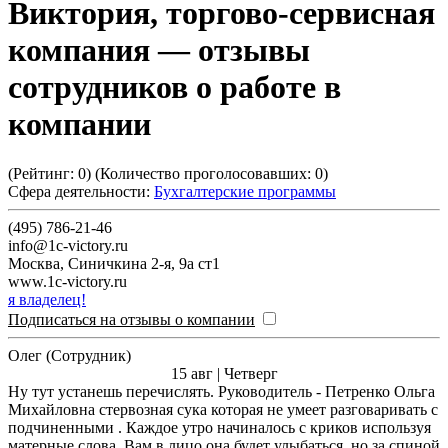
Виктория, торгово-сервисная
компания
— отзывы
сотрудников о работе в
компании
(Рейтинг:
0
) (Количество проголосовавших:
0
)
Сфера деятельности:
Бухгалтерские программы
(495) 786-21-46
info@1c-victory.ru
Москва
,
Синичкина 2-я, 9а ст1
www.1c-victory.ru
я владелец!
Подписаться на отзывы о компании
Олег (Сотрудник)
15 авг | Четверг
Ну тут устанешь перечислять. Руководитель - Петренко Ольга
Михайловна стервозная сука которая не умеет разговаривать с
подчиненными . Каждое утро начиналось с криков используя
матерные слова. Вам в лицо она будет улыбаться, но за спиной