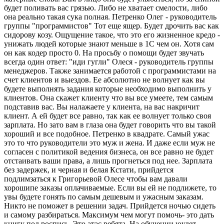
будет поливать вас грязью. Либо не хватает смелости, либо
она реально такая сука полная. Петренко Олег - руководитель
группы "программистов" Тот еще ящер. Будет дрочить вас как
сидорову козу. Ощущение такое, что это его жизненное кредо -
унижать людей которые знают меньше в 1С чем он. Хотя сам
он как кодер просто 0. На просьбу о помощи будет звучать
всегда один ответ: "иди гугли" Олеся - руководитель группы
менеджеров. Также занимается работой с программистами на
счет клиентов и выездов. Ее абсолютно не волнует как вы
будете выполнять задания которые необходимо выполнить у
клиентов. Она скажет клиенту что вы все умеете, тем самым
подставив вас. Вы налажаете у клиента, на вас накричит
клиент. А ей будет все равно, так как ее волнует только своя
зарплата. Но зато вам в глаза она будет говорить что вы такой
хороший и все подобное. Петренко в квадрате. Самый ужас
это то что руководители это муж и жена. И даже если муж не
согласен с политикой ведения бизнеса, он все равно не будет
отстаивать ваши права, а лишь прогнеться под нее. Зарплата
без задержек, и черная и белая Кстати, прийдется
подлимзаться к Григорьевой Олесе чтобы вам давали
хорошипе заказы оплачиваемые. Если вы ей не подлижете, то
увы будете гонять по самым дешевым и ужасным заказам.
Никто не поможет в решении задач. Прийдется ночью сидеть
и самому разбираться. Максимум чем могут помочь- это дать
книгу под роспись. Это атас ребята. На обучении юудет