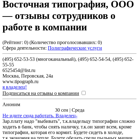
Восточная типография, ООО
— отзывы сотрудников о
работе в компании
(Рейтинг:
0
) (Количество проголосовавших:
0
)
Сфера деятельности:
Полиграфические услуги
(495) 652-53-53 (многоканальный), (495) 652-54-54, (495) 652-
55-55
6525454@list.ru
Москва
,
Перовская, 24а
www.tipograph.ru
я владелец!
Подписаться на отзывы о компании
Аноним
30 сен | Среда
Не идите сюда работать. Владелец-
Зар.плату надо "выбивать", т.к.владельцу типографии сложно
ходить в банк, чтобы снять наличку, т.к.он занят всем, кроме
типографии, которая его кормит. Будете сидеть в холоде,
т.к.экономия на тепле. Будете обедать среди пыльных машин,