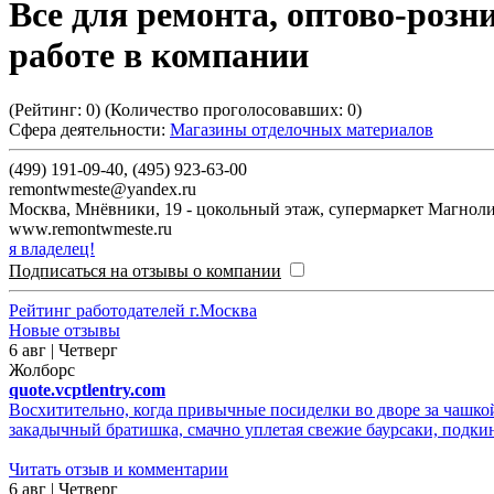
Все для ремонта, оптово-роз
работе в компании
(Рейтинг:
0
) (Количество проголосовавших:
0
)
Сфера деятельности:
Магазины отделочных материалов
(499) 191-09-40, (495) 923-63-00
remontwmeste@yandex.ru
Москва
,
Мнёвники, 19 - цокольный этаж, супермаркет Магнол
www.remontwmeste.ru
я владелец!
Подписаться на отзывы о компании
Рейтинг работодателей г.Москва
Новые отзывы
6 авг | Четверг
Жолборс
quote.vcptlentry.com
Восхитительно, когда привычные посиделки во дворе за чашкой
закадычный братишка, смачно уплетая свежие баурсаки, подкину
Читать отзыв и комментарии
6 авг | Четверг