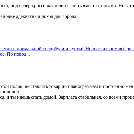
ый, под вечер кроссовки хочется снять вместе с ногами. Но зат
вполне адекватный доход для города.
же если в нормальной спецобуви и куртке. Но в остальном всё р
с. По повод...
стотой полок, выставлять товар по планограммам и постоянно ме
прилично.
ся, и ты идешь спать домой. Зарплата стабильная, со всеми про