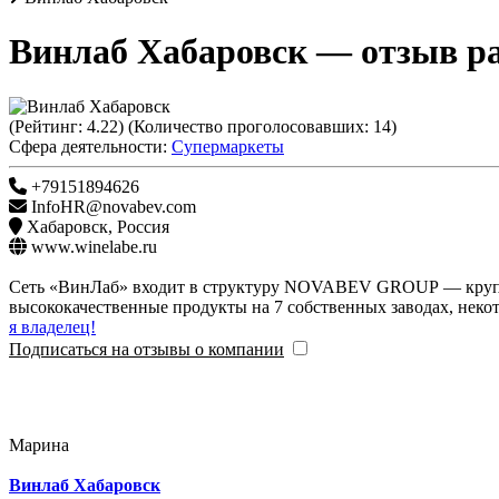
Винлаб Хабаровск
— отзыв ра
(Рейтинг:
4.22
) (Количество проголосовавших:
14
)
Сфера деятельности:
Супермаркеты
+79151894626
InfoHR@novabev.com
Хабаровск
,
Россия
www.winelabe.ru
Сеть «ВинЛаб» входит в структуру NOVABEV GROUP — крупне
высококачественные продукты на 7 собственных заводах, неко
я владелец!
Подписаться на отзывы о компании
Марина
Винлаб Хабаровск