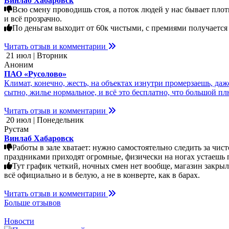
Винлаб Хабаровск
Всю смену проводишь стоя, а поток людей у нас бывает плотн
и всё прозрачно.
По деньгам выходит от 60к чистыми, с премиями получается 
Читать отзыв и комментарии
21 июл | Вторник
Аноним
ПАО «Русолово»
Климат, конечно, жесть, на объектах изнутри промерзаешь, да
сытно, жилье нормальное, и всё это бесплатно, что большой плю
Читать отзыв и комментарии
20 июл | Понедельник
Рустам
Винлаб Хабаровск
Работы в зале хватает: нужно самостоятельно следить за чи
праздниками приходят огромные, физически на ногах устаешь 
Тут график четкий, ночных смен нет вообще, магазин закрыл
всё официально и в белую, а не в конверте, как в барах.
Читать отзыв и комментарии
Больше отзывов
Новости