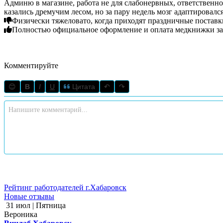
Админю в магазине, работа не для слабонервных, ответственнос
казались дремучим лесом, но за пару недель мозг адаптировал
Физически тяжеловато, когда приходят праздничные поставки
Полностью официальное оформление и оплата медкнижки за
Комментируйте
😊
B
I
U
Цитата
↶
↷
Рейтинг работодателей г.Хабаровск
Новые отзывы
31 июл | Пятница
Вероника