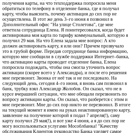
получения карты, на что техподдержка попросила меня
обратиться по телефону в отделение банка, где я получал
карту, чтобы выяснить, почему активация до сих пор не
осуществлена. В этот же день 3–го июня я позвонил в
Дополнительный офис "На улице Столетова", где мне
ответила сотрудница Елена. Я поинтересовался, когда будет
активирована моя карта по тарифу коммунальный, которую я
получил 29 мая. На что Елена задала мне вопрос: А кто
должен активировать карту, я или они? Причем прозвучало
это в грубой форме. Передав сотруднице банка информацию,
которую мне сообщили в службе поддержки Интернет–банка,
что активацию карты проводит отделение банка, Елена
попросила подождать, чтобы она смогла уточнить вопрос
активации (скорее всего у Александра), и после его решения
мне перезвонит. Звонка от неё так и не последовало. На
следующий день, сегодня 4–го июня, я вновь сам позвонил в
банк, трубку взял Александр Жолобов. Он сказал, что не в
курсе вчерашней ситуации, что мне обещали перезвонить по
вопросу активации карты. Он сказал, что разберется с этим и
мне перезвонит. Мне до сих пор никто не перезвонил. В итоге
на текущий момент я имею на руках неактивированную карту,
заявление на получение которой я подал 7 апреля(!), саму
карту получил 29 мая(!), и вот уже 4 июня, а я до сих пор не
могу воспользоваться услугами Мособлбанка! "Качеству
обслуживания Клиентов руководство Банка уделяет самое