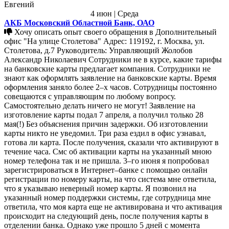
Евгений
4 июн | Среда
АКБ Московский Областной Банк, ОАО
Хочу описать опыт своего обращения в Дополнительный
офис "На улице Столетова" Адрес: 119192, г. Москва, ул.
Столетова, д.7 Руководитель: Управляющий Жолобов
Александр Николаевич Сотрудники не в курсе, какие тарифы
на банковские карты предлагает компания. Сотрудники не
знают как оформлять заявление на банковские карты. Время
оформления заняло более 2–х часов. Сотрудницы постоянно
совещаются с управляющим по любому вопросу.
Самостоятельно делать ничего не могут! Заявление на
изготовление карты подал 7 апреля, а получил только 28
мая(!) Без объяснения причин задержки. Об изготовлении
карты никто не уведомил. Три раза ездил в офис узнавал,
готова ли карта. После получения, сказали что активируют в
течение часа. Смс об активации карты на указанный мною
номер телефона так и не пришла. 3–го июня я попробовал
зарегистрироваться в Интернет–банке с помощью онлайн
регистрации по номеру карты, на что система мне ответила,
что я указываю неверный номер карты. Я позвонил на
указанный номер поддержки системы, где сотрудница мне
ответила, что моя карта еще не активирована и что активация
происходит на следующий день, после получения карты в
отделении банка. Однако уже прошло 5 дней с момента