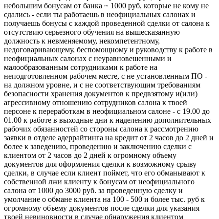
небольшим бонусам от банка ~ 1000 руб, которые не кому не
сдались - если ты работаешь в неофициальных салонах и
получаешь бонусы с каждой проведенной сделки от салона к
отсутствию серьезного обучения на вышесказанную
должность к невменяемому, некомпетентному,
недоговаривающему, беспомощному и руководству к работе в
неофициальных салонах с неуравновешенными и
малообразованным сотрудниками к работе на
неподготовленном рабочем месте, с не установленным ПО -
на должном уровне, и с не соответствующим требованиям
безопасности хранения документов к предвзятому и(или)
агрессивному отношению сотрудников салона к твоей
персоне к переработкам в неофициальном салоне - с 19.00 до
01.00 к работе в выходные дни к наделению дополнительных
рабочих обязанностей со стороны салона к рассмотрению
заявки в отделе адеррайтинга на кредит от 2 часов до 2 дней и
более к заведению, проведению и заключению сделки с
клиентом от 2 часов до 2 дней к огромному объему
документов для оформления сделки к возможному срыву
сделки, в случае если клиент поймет, что его обманывают к
собственной лжи клиенту к бонусам от неофициального
салона от 1000 до 3000 руб. за проведенную сделку и
умолчание о обмане клиента на 100 - 500 и более тыс. руб к
огромному объему документов после сделки для указания
твоей невиновности в случае обнаружения клиентом