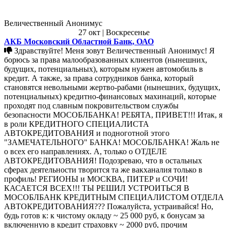
Величественный Анонимус
27 окт | Воскресенье
АКБ Московский Областной Банк, ОАО
Здравствуйте! Меня зовут Величественный Анонимус! Я
борюсь за права малообразованных клиентов (нынешних,
будущих, потенциальных), которым нужен автомобиль в
кредит. А также, за права сотрудников банка, который
становятся невольными жертво-рабами (нынешних, будущих,
потенциальных) кредитно-финансовых махинаций, которые
проходят под славным покровительством службы
безопасности МОСОБЛБАНКА! РЕБЯТА, ПРИВЕТ!!! Итак, я
в роли КРЕДИТНОГО СПЕЦИАЛИСТА
АВТОКРЕДИТОВАНИЯ и подноготной этого
"ЗАМЕЧАТЕЛЬНОГО" БАНКА! МОСОБЛБАНКА! Жаль не
о всех его направлениях. А, только о ОТДЕЛЕ
АВТОКРЕДИТОВАНИЯ! Подозреваю, что в остальных
сферах деятельности творится та же вакханалия только в
профиль! РЕГИОНЫ и МОСКВА, ПИТЕР и СОЧИ!
КАСАЕТСЯ ВСЕХ!!! ТЫ РЕШИЛ УСТРОИТЬСЯ В
МОСОБЛБАНК КРЕДИТНЫМ СПЕЦИАЛИСТОМ ОТДЕЛА
АВТОКРЕДИТОВАНИЯ??? Пожалуйста, устраивайся! Но,
будь готов к: к чистому окладу ~ 25 000 руб, к бонусам за
включенную в кредит страховку ~ 2000 руб, прочим