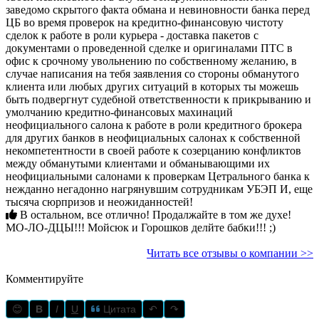
заведомо скрытого факта обмана и невиновности банка перед
ЦБ во время проверок на кредитно-финансовую чистоту
сделок к работе в роли курьера - доставка пакетов с
документами о проведенной сделке и оригиналами ПТС в
офис к срочному увольнению по собственному желанию, в
случае написания на тебя заявления со стороны обманутого
клиента или любых других ситуаций в которых ты можешь
быть подвергнут судебной ответственности к прикрыванию и
умолчанию кредитно-финансовых махинаций
неофициального салона к работе в роли кредитного брокера
для других банков в неофициальных салонах к собственной
некомпетентности в своей работе к созерцанию конфликтов
между обманутыми клиентами и обманывающими их
неофициальными салонами к проверкам Цетрального банка к
нежданно негадонно нагрянувшим сотрудникам УБЭП И, еще
тысяча сюрпризов и неожиданностей!
В остальном, все отлично! Продалжайте в том же духе!
МО-ЛО-ДЦЫ!!! Мойсюк и Горошков делйте бабки!!! ;)
Читать все отзывы о компании >>
Комментируйте
😊
B
I
U
Цитата
↶
↷