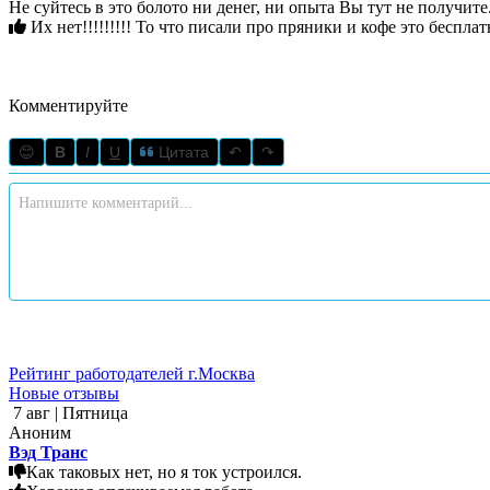
Не суйтесь в это болото ни денег, ни опыта Вы тут не получите
Их нет!!!!!!!!! То что писали про пряники и кофе это б
Комментируйте
😊
B
I
U
Цитата
↶
↷
Рейтинг работодателей г.Москва
Новые отзывы
7 авг | Пятница
Аноним
Вэд Транс
Как таковых нет, но я ток устроился.