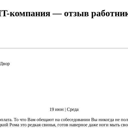
IT-компания
— отзыв работник
ховской Двор
19 июн | Среда
цкий Рома это редкая свинья, готов наверное даже ноги мыть св