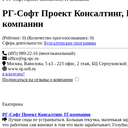
РГ-Софт Проект Консалтинг, 
компании
(Рейтинг:
0
) (Количество проголосовавших:
0
)
Сфера деятельности:
Бухгалтерские программы
(495) 989-22-16 (многоканальный)
office@rg-spc.ru
Москва
,
Вавилова, 5 к3 - 223 офис, 2 этаж, БЦ Серпу
www.rg-soft.ru
я владелец!
Подписаться на отзывы о компании
Екатерина
РГ-Софт Проект Консалтинг, IT-компания
Лучше сюда не устраиваться. Большая текучка, маленькая зарплата. То что Вам обещают на собеседовании Вы никогда не получите. Мало того что не платят, так еще и доказать пытаются
что работник сам виноват в том что мало зарабатывает. Голуби