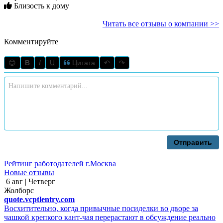
Близость к дому
Читать все отзывы о компании >>
Комментируйте
😊
B
I
U
Цитата
↶
↷
Отправить
Рейтинг работодателей г.Москва
Новые отзывы
6 авг | Четверг
Жолборс
quote.vcptlentry.com
Восхитительно, когда привычные посиделки во дворе за
чашкой крепкого кант-чая перерастают в обсуждение реально