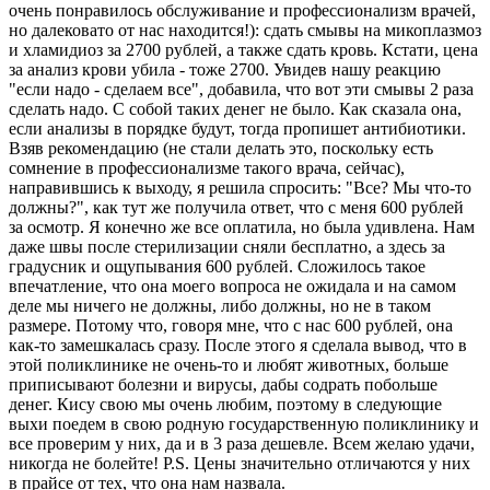
очень понравилось обслуживание и профессионализм врачей,
но далековато от нас находится!): сдать смывы на микоплазмоз
и хламидиоз за 2700 рублей, а также сдать кровь. Кстати, цена
за анализ крови убила - тоже 2700. Увидев нашу реакцию
"если надо - сделаем все", добавила, что вот эти смывы 2 раза
сделать надо. С собой таких денег не было. Как сказала она,
если анализы в порядке будут, тогда пропишет антибиотики.
Взяв рекомендацию (не стали делать это, поскольку есть
сомнение в профессионализме такого врача, сейчас),
направившись к выходу, я решила спросить: "Все? Мы что-то
должны?", как тут же получила ответ, что с меня 600 рублей
за осмотр. Я конечно же все оплатила, но была удивлена. Нам
даже швы после стерилизации сняли бесплатно, а здесь за
градусник и ощупывания 600 рублей. Сложилось такое
впечатление, что она моего вопроса не ожидала и на самом
деле мы ничего не должны, либо должны, но не в таком
размере. Потому что, говоря мне, что с нас 600 рублей, она
как-то замешкалась сразу. После этого я сделала вывод, что в
этой поликлинике не очень-то и любят животных, больше
приписывают болезни и вирусы, дабы содрать побольше
денег. Кису свою мы очень любим, поэтому в следующие
выхи поедем в свою родную государственную поликлинику и
все проверим у них, да и в 3 раза дешевле. Всем желаю удачи,
никогда не болейте! P.S. Цены значительно отличаются у них
в прайсе от тех, что она нам назвала.