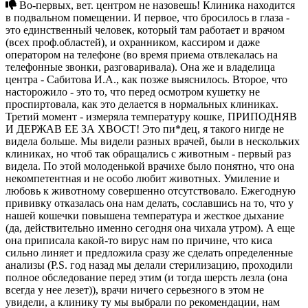
Во-первых, вет. центром не назовешь! Клиника находится
в подвальном помещении. И первое, что бросилось в глаза -
это единственный человек, который там работает и врачом
(всех проф.областей), и охранником, кассиром и даже
оператором на телефоне (во время приема отвлекалась на
телефонные звонки, разговаривала). Она же и владелица
центра - Сабитова И.А., как позже выяснилось. Второе, что
насторожило - это то, что перед осмотром кушетку не
проспиртовала, как это делается в нормальных клиниках.
Третий момент - измеряла температуру кошке, ПРИПОДНЯВ
И ДЕРЖАВ ЕЕ ЗА ХВОСТ! Это пи*дец, я такого нигде не
видела больше. Мы видели разных врачей, были в нескольких
клиниках, но чтоб так обращались с животным - первый раз
видела. По этой молоденькой врачихе было понятно, что она
некомпетентная и не особо любит животных. Умиление и
любовь к животному совершенно отсутствовало. Ежегодную
прививку отказалась она нам делать, сославшись на то, что у
нашей кошечки повышена температура и жесткое дыхание
(да, действительно именно сегодня она чихала утром). А еще
она приписала какой-то вирус нам по причине, что киса
сильно линяет и предложила сразу же сделать определенные
анализы (P.S. год назад мы делали стерилизацию, проходили
полное обследование перед этим (и тогда шерсть лезла (она
всегда у нее лезет)), врачи ничего серьезного в этом не
увидели, а клинику ту мы выбрали по рекомендации, нам