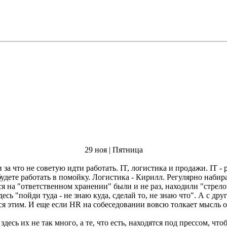
29 ноя | Пятница
T - руководитель полный неадекват, задача которого - отмазаться от
складом, но у меня стойкое ощущение, что он на складах
а "ответственном хранении" были и не раз, находили "стрелочников
ктив, знайте, что это
здесь их не так много, а те, что есть, находятся под прессом, ч