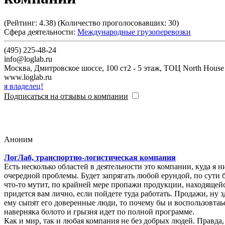
(Рейтинг:
4.38
) (Количество проголосовавших:
30
)
Сфера деятельности:
Международные грузоперевозки
(495) 225-48-24
info@loglab.ru
Москва
,
Дмитровское шоссе, 100 ст2 - 5 этаж, ТОЦ North House
www.loglab.ru
я владелец!
Подписаться на отзывы о компании
Аноним
ЛогЛаб, транспортно-логистическая компания
Есть несколько областей в деятельности это компании, куда я ни за что не советую идти работать. IT, логистика и продажи. I
очередной проблемы. Будет запрягать любой ерундой, по сути будете работать в помойку. Логистика - Кирилл. Регулярно набирает зав 
что-то мутит, по крайней мере пропажи продукции, находящейся н
придется вам лично, если пойдете туда работать. Продажи, ну здесь "пойди туда - не знаю куда, сделай то, не знаю что". А с другой стороны, если генеральный потребляет всю ту лапшу, что
ему сыпят его доверенные люди, то почему бы и воспользовтаься этим. И еще если HR на собеседовании вовсю толкает мысль о том, что у нас самый сплоченный колле
наверняка болото и грызня идет по полной программе.
Как и мир, так и любая компания не без добрых людей. Правда, 