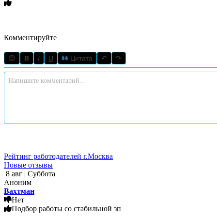
Комментируйте
😊
B
I
U
Цитата
↶
↷
Рейтинг работодателей г.Москва
Новые отзывы
8 авг | Суббота
Аноним
Вахтман
Нет
Подбор работы со стабильной зп