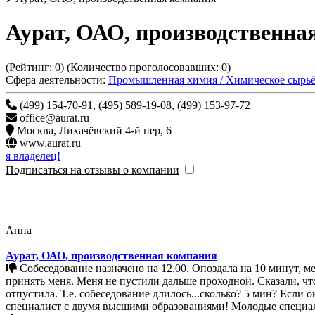
Аурат, ОАО, производственна
(Рейтинг:
0
) (Количество проголосовавших:
0
)
Сфера деятельности:
Промышленная химия / Химическое сырь
(499) 154-70-91, (495) 589-19-08, (499) 153-97-72
office@aurat.ru
Москва
,
Лихачёвский 4-й пер, 6
www.aurat.ru
я владелец!
Подписаться на отзывы о компании
Анна
Аурат, ОАО, производственная компания
Собеседование назначено на 12.00. Опоздала на 10 минут, меня послали как собаку...По правилам любого этикета 15 мин не является опозданием. Извинилась, Попросила отдел кадров
принять меня. Меня не пустили дальше проходной. Сказали, что 
отпустила. Т.е. собеседование длилось...сколько? 5 мин? Если
специалист с двумя высшими образованиями! Молодые специали