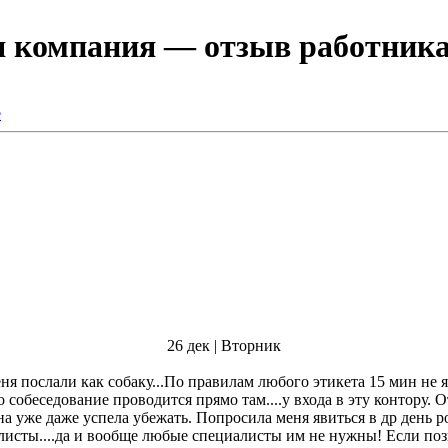
я компания
— отзыв работника
ё
26 дек | Вторник
собеседование проводится прямо там....у входа в эту контору. О
 она уже даже успела убежать. Попросила меня явиться в др день
сты....да и вообще любые специалисты им не нужны! Если позв