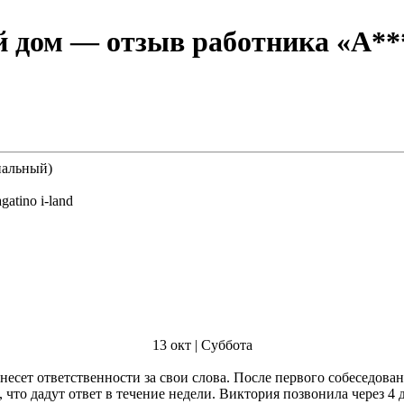
й дом
— отзыв работника «А****й Руководитель 
нальный)
, бизнес-парк Nagatino i-land
13 окт | Суббота
что дадут ответ в течение недели. Виктория позвонила через 4 дн