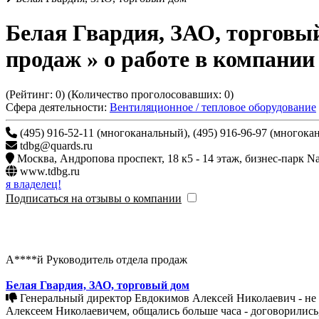
Белая Гвардия, ЗАО, торговы
продаж » о работе в компании
(Рейтинг:
0
) (Количество проголосовавших:
0
)
Сфера деятельности:
Вентиляционное / тепловое оборудование
(495) 916-52-11 (многоканальный), (495) 916-96-97 (многока
tdbg@quards.ru
Москва
,
Андропова проспект, 18 к5 - 14 этаж
www.tdbg.ru
я владелец!
Подписаться на отзывы о компании
А****й Руководитель отдела продаж
Белая Гвардия, ЗАО, торговый дом
Генеральный директор Евдокимов Алексей Николаевич - не несет ответственности за свои слова. После первого собеседования с Викторией меня пригласили на второе с Евдокимовым
Алексеем Николаевичем, общались больше часа - договорились, 