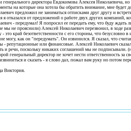
и генерального директора Евдокимова Алексея Николаевича, но ег
менты на которые она хотела бы обратить внимание, мне будет д
лаевич предложил не заниматься отписками друг другу и встрети
евич - передумал! Я попросил ее передать ему, что буду ждать 
ось, что он передумал по личным субъективным
 - это край безответственности с его стороны, что безусловно в
 не могу, как он "передумать". Он извинился. Я сказал, что счи
ы - репутационные или финансовые. Алексей Николаевич сказал
ть и речи, поскольку никаких соглашений мы не подписывали. (
извиниться и сказать - я слово дал, пожал вам руку но потом пер
да Виктория.