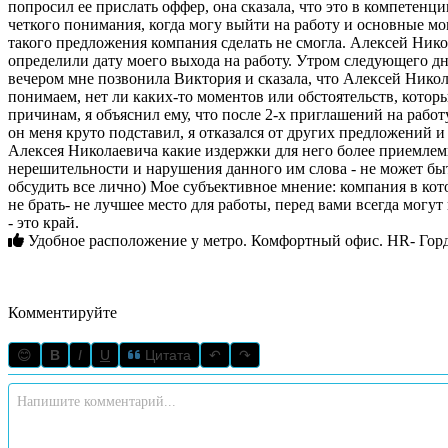
попросил ее прислать оффер, она сказала, что это в компетенци
четкого понимания, когда могу выйти на работу и основные мо
такого предложения компания сделать не смогла. Алексей Нико
определили дату моего выхода на работу. Утром следующего дня я отказался от предложений о работе двух других компаний, которые ждали моего ответа и отменил все собеседования, а
вечером мне позвонила Виктория и сказала, что Алексей Никола
понимаем, нет ли каких-то моментов или обстоятельств, которые мы не прояснили) Алексей Николаевич перезвонил, в ходе разговора выяснил
причинам, я объяснил ему, что после 2-х приглашений на работу
он меня круто подставил, я отказался от других предложений и
Алексея Николаевича какие издержки для него более приемлем
нерешительности и нарушения данного им слова - не может бы
обсудить все лично) Мое субъективное мнение: компания в которой генеральный директор не хочет нести ответственность за свои слова и создает условия, что бы эту ответственность на себя
не брать- не лучшее место для работы, перед вами всегда могут 
- это край.
Удобное расположение у метро. Комфортный офис. HR- Гор
Комментируйте
😊
B
I
U
Цитата
↶
↷