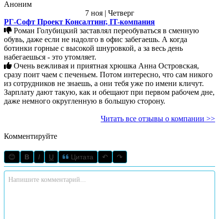
Аноним
7 ноя | Четверг
РГ-Софт Проект Консалтинг, IT-компания
Роман Голубицкий заставлял переобуваться в сменную
обувь, даже если не надолго в офис забегаешь. А когда
ботинки горные с высокой шнуровкой, а за весь день
набегаешься - это утомляет.
Очень вежливая и приятная хрюшка Анна Островская,
сразу поит чаем с печеньем. Потом интересно, что сам никого
из сотрудников не знаешь, а они тебя уже по имени кличут.
Зарплату дают такую, как и обещают при первом рабочем дне,
даже немного округленную в большую сторону.
Читать все отзывы о компании >>
Комментируйте
😊
B
I
U
Цитата
↶
↷