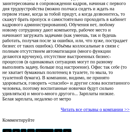
заинтересованы в сопровождении кадров, начиная с первого
дня трудоустройства (можно полчаса сидеть и ждать на
первом этаже, когда за тобой придут, а когда дозвонитесь, то
скажут брать пропуск и самостоятельно проходить в кабинет
кадрового администрирования). Обучения нет, любому
новому сотруднику дают компьютер, рабочее место и
начинают загружать задачами (как умеешь, так и будешь
работать, получая после за ошибки, или, что хуже, пострадает
бизнес от таких ошибок). Объёмы коллосальные в связи с
полным отсутствием автоматизации (много функции
делаются вручную), отсутствие выстроенных бизнес-
процессов (в одинаковых ситуациях могут по разному
выполнять задачу, больше под настроение). Офис так себе (то
не хватает бумажных полотенец в туалете, то мыла, то
туалетной бумаги). В компании, видимо, не принято
здороваться, говорить «спасибо» и другие слова воспитанного
человека, поэтому воспитанные новички будут сильно
удивляться) и много-много другого... Зарплаты низкие.
Белая зарплата, недалеко от метро
Читать все отзывы о компании >>
Комментируйте