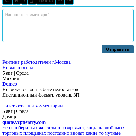
😊
B
I
U
Цитата
↶
↷
Отправить
Рейтинг работодателей г.Москва
Новые отзывы
5 авг | Среда
Михаил
Domeo
Не вижу в своей работе недостатков
Дистанционный формат, уровень ЗП
Читать отзыв и комментарии
5 авг | Среда
Дамир
quote.vcptlentry.com
Черт побери, как же сильно раздражает, когда на любимых
торговых площадках постоянно вводят какие-то мутные