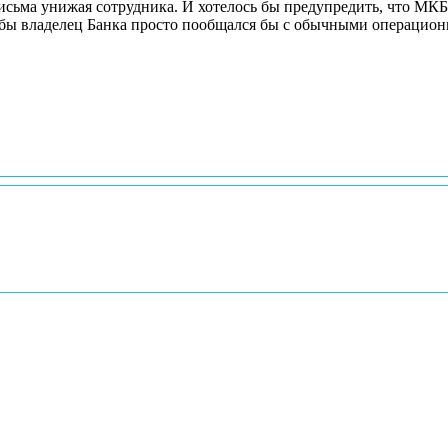
исьма унижая сотрудника. И хотелось бы предупредить, что МКБ
ю никогда не даст хорошей рекомендации! Никому. Вот бы владелец Банка просто пообщался б