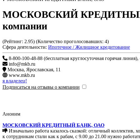
МОСКОВСКИЙ КРЕДИТНЫЙ
компании
(Рейтинг:
2.95
) (Количество проголосовавших:
4
)
Сфера деятельности:
Ипотечное / Жилищное кредитование
8-800-100-48-88 (бесплатная круглосуточная горячая линия), 
info@mkb.ru
Москва
,
Ярославская, 11
www.mkb.ru
я владелец!
Подписаться на отзывы о компании
Аноним
МОСКОВСКИЙ КРЕДИТНЫЙ БАНК, ОАО
Изначально работа казалось сказкой: отличный коллектив, хорошее руководство, да и зарабатывать можно было отлично. Но потом все скатилось на нет, руководство поменялось, относится
к сотрудникам стали как к рабам, с 9.00 до 21.00 нужно работат