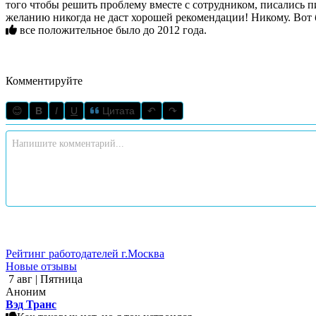
того чтобы решить проблему вместе с сотрудником, писались п
желани
все положительное было до 2012 года.
Комментируйте
😊
B
I
U
Цитата
↶
↷
Рейтинг работодателей г.Москва
Новые отзывы
7 авг | Пятница
Аноним
Вэд Транс