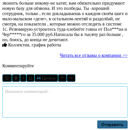
звонить больше некому-не катят, вам обязательно придумают
новую базу для обзвона. И это полбеды. Ты -хороший
сотрудник, только , если докладываешь о каждом своём шаге и
мало-мальском «деле», в остальном-лентяй и раздолбай, не
смотря, на показатели , которые можно отследить в системе
1с. Резюмирую-устроитесь туда-хлебнёте говна от Пол***на и
Чер*****го за 35.000 руб.Написала бы в тысячу раз больше ,
но, боюсь, до конца не дочитают.
Коллектив, график работы
Читать все отзывы о компании >>
Комментируйте
😊
B
I
U
Цитата
↶
↷
Отправить