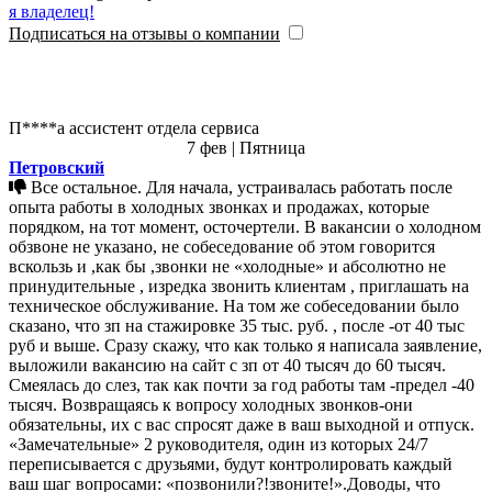
я владелец!
Подписаться на отзывы о компании
П****а ассистент отдела сервиса
7 фев | Пятница
Петровский
Все остальное. Для начала, устраивалась работать после
опыта работы в холодных звонках и продажах, которые
порядком, на тот момент, осточертели. В вакансии о холодном
обзвоне не указано, не собеседование об этом говорится
вскользь и ,как бы ,звонки не «холодные» и абсолютно не
принудительные , изредка звонить клиентам , приглашать на
техническое обслуживание. На том же собеседовании было
сказано, что зп на стажировке 35 тыс. руб. , после -от 40 тыс
руб и выше. Сразу скажу, что как только я написала заявление,
выложили вакансию на сайт с зп от 40 тысяч до 60 тысяч.
Смеялась до слез, так как почти за год работы там -предел -40
тысяч. Возвращаясь к вопросу холодных звонков-они
обязательны, их с вас спросят даже в ваш выходной и отпуск.
«Замечательные» 2 руководителя, один из которых 24/7
переписывается с друзьями, будут контролировать каждый
ваш шаг вопросами: «позвонили?!звоните!».Доводы, что