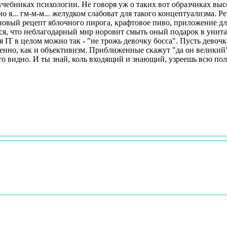
ебниках психологии. Не говоря уж о таких вот образчиках высоког
ся, что неблагодарный мир норовит смыть оный подарок в унитаз
твенно, как и объективизм. Приближенные скажут "да он великий
ближе к телу, тем ниже поцелуи". Не все и не у всех, и все же это видно. И ты знай, коль входящий и зна