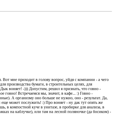
его
о! Встречаемся мы, значит, в кафе... :) Говно -
е). А организму оно больше не нужно, оно - результат. Да,
о воняет - ну дак тут опять же
жках на каблучке), или там на лесной поляночке (да босиком) -