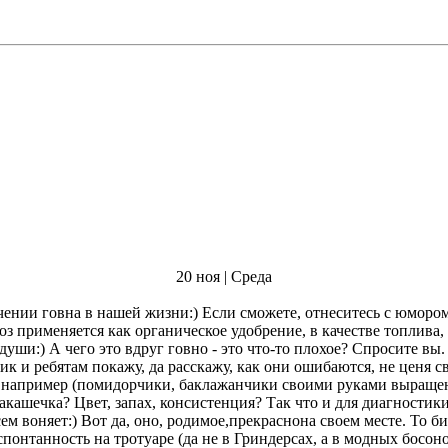
20 ноя | Среда
Если сможете, отнеситесь с юмором. Вот мне приходит в голову вопрос, уйдя с компании - а ч
знать, что говно -
и ребятам покажу, да расскажу, как они ошибаются, не ценя свое говн
 например (помидорчики, баклажанчики своими руками выращенны
, запах, консистенция? Так что и для диагностики еще может послужить! :) Пр
е, в пробирке для анализа, в
спонтанность на тротуаре (да не в Гриндерсах, а в модных босоно