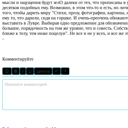
мысли и ощущения будут зелО далеки от тех, что прописаны в уч
десятков подобных ему. Возможно, в этом что-то и есть, но лично я... гм-м-м... желудком слабоват для такого концептуализма. Реплика в сторону: увы и ах, некоторые так и не дорастают до
того, чтобы дарить миру "Стихи, прозу, фотографии, картины, новый рецепт яблочного пирога, крафтовое пиво, приложение для смартфона, книгу про какашку." Так и продолжают дарить
ему то, что дарили, сидя на горшке. И очень-преочень обижают
выставить в Лувре. Выбирая одно предложение для обозначения IT в целом можно так - "не трожь девочку босса". Пусть девочка и вовсе не девочка программист, а босс и вовсе не босс. Эго
большое, порядочность на том же уровне, что и совесть. Собс
-
Комментируйте
😊
B
I
U
Цитата
↶
↷