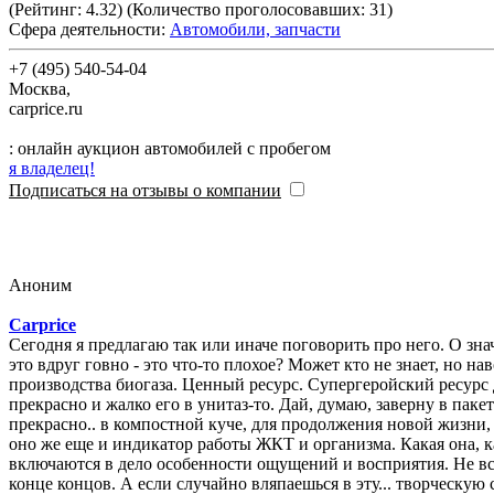
(Рейтинг:
4.32
) (Количество проголосовавших:
31
)
Сфера деятельности:
Автомобили, запчасти
+7 (495) 540-54-04
Москва
,
carprice.ru
: онлайн аукцион автомобилей с пробегом
я владелец!
Подписаться на отзывы о компании
Аноним
Carprice
Сегодня я предлагаю так или иначе поговорить про него. О значении говна в нашей жизни:) 
это вдруг говно - это что-то плохое? Может кто не знает, но навоз применяется как органическое удобрение, в качестве топлива, для производства бумаги, в строительных целях, для
производства биогаза. Ценный ресурс. Супергеройский ресурс души:) А чего это вдруг говно - это что-то плохое? Спросите вы. Дык воняет! -))) Допустим, решил я при
прекрасно и жалко его в унитаз-то. Дай, думаю, заверну в пакетик 
прекрасно.. в компостной куче, для продолжения новой жизни,
оно же еще и индикатор работы ЖКТ и организма. Какая она, какашечка? Цвет
включаются в дело особенности ощущений и восприятия. Не всем воняет:) Вот да, оно, родимое,прекраснона своем месте. То бишь, в компостной куче в унитаз
конце концов. А если случайно вляпаешься в эту... творческую 